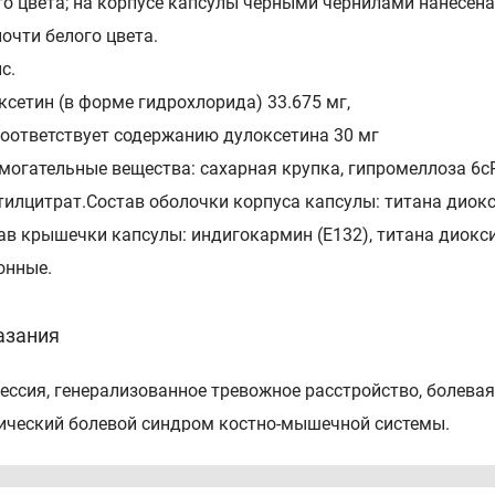
го цвета; на корпусе капсулы черными чернилами нанесена
почти белого цвета.
с.
ксетин (в форме гидрохлорида) 33.675 мг,
соответствует содержанию дулоксетина 30 мг
могательные вещества: сахарная крупка, гипромеллоза 6cP,
тилцитрат.Состав оболочки корпуса капсулы: титана диокс
ав крышечки капсулы: индигокармин (E132), титана диоксид 
онные.
азания
ессия, генерализованное тревожное расстройство, болева
ический болевой синдром костно-мышечной системы.
тивопоказания