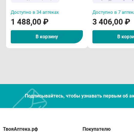
Лек
Доступно в 34 аптеках
Доступно в 7 аптек
Одно
1 488,00 ₽
3 406,00 ₽
фарм
влия
В корзину
В корз
поте
дуло
и сн
сред
сред
осто
Подписывайтесь, чтобы узнавать первым об а
дуло
прим
в до
Одно
Покупателю
конц