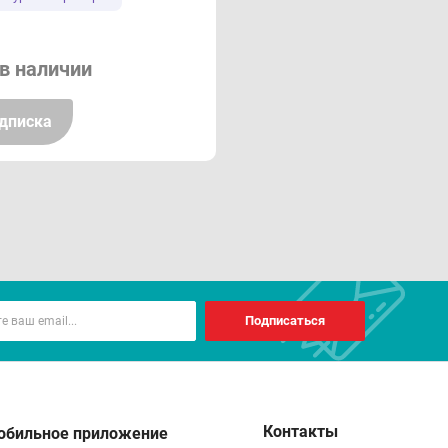
ут) не оказывало значительного влияния на
в наличии
Дулоксетин вряд ли оказывает клинически значимое
ратов CYP1A2.Одновременный прием дулоксетина с
дписка
ны) может привести к повышению концентрации
а (назначение такой комбинации требует осторожности
самин (при приеме в дозе 100 мг 1 раз/сут) снижал
и назначении дулоксетина с лекарственными
терапевтический индекс, следует проявлять
ом CYP2D6). При одновременном применении с
Подписаться
рата CYP2D6) повышается в 3 раза. Одновременное
ло стабильную часть AUC толтеродина (применявшегося
армакокинетику 5-гидроксил метаболита.
нгибиторами CYP2D6 может привести к повышению
Контакты
обильное приложение
 20 мг 1 раз/сут) снижал средний клиренс дулоксетина