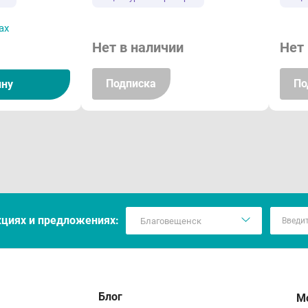
арственное взаимодействие
ах
временное применение дулоксетина (в дозе 60 мг 2 раза/с
Нет в наличии
Нет 
акокинетику теофиллина, метаболизирующегося CYP1A2. 
ние на метаболизм других лекарственных средств - субст
Подписка
По
ину
нциальными ингибиторами CYP1A2 (например, фторхиноло
ксетина, т.к. CYP1A2 участвует в метаболизме дулоксетин
ижения доз дулоксетина).Мощный ингибитор CYP1A2 флувок
ний плазменный клиренс дулоксетина примерно на 77%.Пр
ствами, метаболизирующимися CYP2D6 и имеющими узкий 
рожность (т.к. дулоксетин является умеренным ингибитор
кцияx и предложениях:
ксетином в дозе 60 мг 2 раза/сут AUC дезипрамина (субст
енение с дулоксетином (в дозе 40 мг 2 раза/сут) повыша
зе 2 мг 2 раза/сут) на 71%, но не оказывало влияния на ф
временное применение дулоксетина с потенциальными и
Блог
М
ентраций дулоксетина. Пароксетин (при применении в дозе