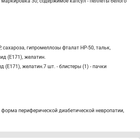
 маркировка 30; содержимое капсул - пеллеты белого
 сахароза, гипромеллозы фталат HP-50, тальк,
ид (E171), желатин.
(E171), желатин.7 шт. - блистеры (1) - пачки
я форма периферической диабетической невропатии,