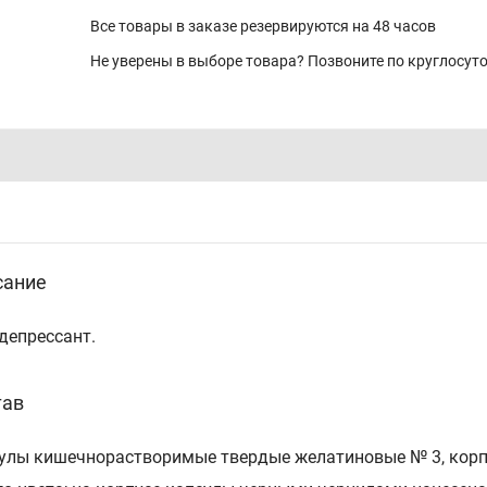
Все товары в заказе резервируются на 48 часов
Не уверены в выборе товара? Позвоните по круглосу
сание
депрессант.
тав
улы кишечнорастворимые твердые желатиновые № 3, корпу