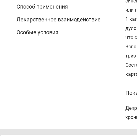
сине
Способ применения
или 
Лекарственное взаимодействие
1 кап
дуло
Особые условия
что 
Вспо
триэ
Сост
карт
Пок
Депр
хрон
Про