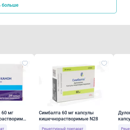
емы: иногда - сердцебиение; очень редко - ортостатическая 
ь больше
кардия, повышение АД, похолодание конечностей.Со сторон
до, задержка и нарушение эякуляции, эректильная дисфу
трудненное мочеиспусканние; очень редко - никтурия.Прочи
отделение, приливы, ночная потливость; очень редко - ана
оневротический отек, сыпь, синдром Стивенса-Джонсона, к
да, повышение массы тела, дегидратация, фотосенсибилиз
ота, головная боль. У пациентов с болевой формой диабе
ачительное увеличение глюкозы в крови натощак.
соб применения
мендуемая начальная доза составляет 60 мг 1 раз/сут.Пр
 60 мг
Симбалта 60 мг капсулы
Дуло
о максимальной дозы 120 мг/сут в 2 приема.
растворимые
кишечнорастворимые N28
капс
N14
ат
Рецептурный препарат
Реце