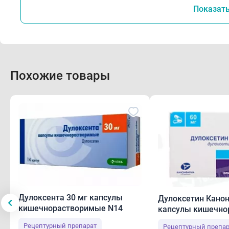
сист
Показат
тахи
либи
- за
пото
Похожие товары
анги
холо
тошн
незн
Спо
Реко
Дулоксента 30 мг капсулы
Дулоксетин Канон
мг д
кишечнорастворимые N14
капсулы кишечно
N28
Рецептурный препарат
Рецептурный препар