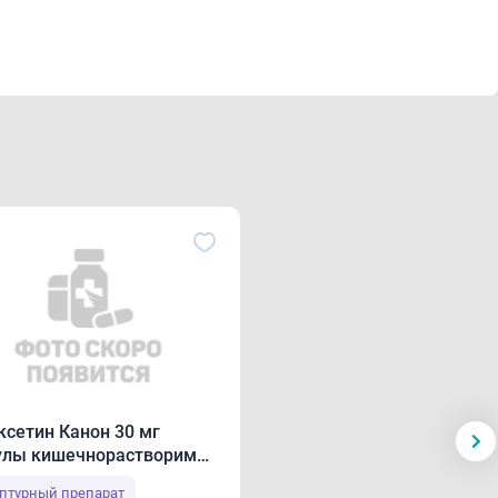
гипотензия, синкопе (особенно в начале терапии),
ы половой системы: иногда - аноргазмия, снижение
нкция.Со стороны мочевыделительной системы: иногда
е: иногда - снижение массы тела, повышенное
филактические реакции, жажда, гипонатриемия, озноб,
рапивница, плохое самочувствие, чувство жара и/или
ация. При отмене часто отмечались головокружение,
тической невропатии может наблюдаться
и необходимости можно увеличить суточную дозу с 60
ксетин Канон 30 мг
улы кишечнорастворимые
птурный препарат