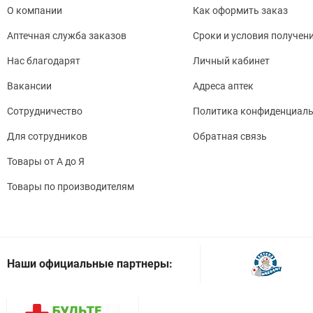
О компании
Как оформить заказ
прим
Аптечная служба заказов
Сроки и условия получен
обра
друг
Нас благодарят
Личный кабинет
этан
Вакансии
Адреса аптек
осто
Сотрудничество
Политика конфиденциаль
прим
Для сотрудников
Обратная связь
прив
Товары от А до Я
Осо
Товары по производителям
С ос
прип
попы
Наши официальные партнеры:
отме
нару