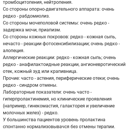
тромбоцитопения, нейтропения.
Со стороны опорно-двигательного аппарата: очень
редко - рабдомиолиз.
Со стороны мочеполовой системы: очень редко -
задержка мочи, приапизм.
Со стороны кожных покровов: редко - кожная сыпь,
нечасто - реакции фотосенсибилизации; очень редко -
алопеция.
Аллергические реакции: редко - кожная сыпь; очень
редко - анафилактоидные реакции, ангионевротический
отек, кожный зуд или крапивница.
Прочие: часто - астения, периферические отеки; очень
редко - синдром отмены.
Лабораторные показатели: очень часто -
гиперпролактинемия, но клинические проявления
(например, гинекомастия, галакторея и увеличение
молочных желез) - редко.
У большинства пациентов уровень пролактина
спонтанно нормализовывачся без отмены терапии.