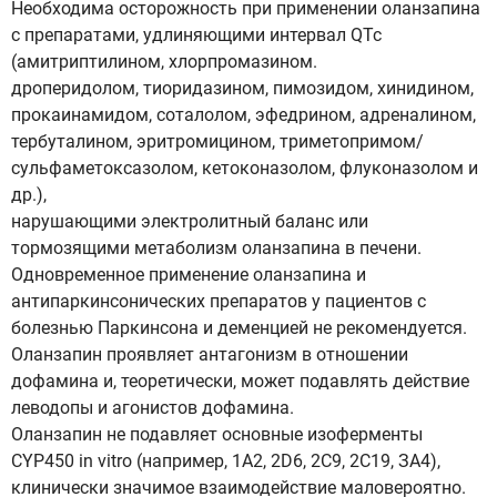
Необходима осторожность при применении оланзапина
с препаратами, удлиняющими интервал QTc
(амитриптилином, хлорпромазином.
дроперидолом, тиоридазином, пимозидом, хинидином,
прокаинамидом, соталолом, эфедрином, адреналином,
тербуталином, эритромицином, триметопримом/
сульфаметоксазолом, кетоконазолом, флуконазолом и
др.),
нарушающими электролитный баланс или
тормозящими метаболизм оланзапина в печени.
Одновременное применение оланзапина и
антипаркинсонических препаратов у пациентов с
болезнью Паркинсона и деменцией не рекомендуется.
Оланзапин проявляет антагонизм в отношении
дофамина и, теоретически, может подавлять действие
леводопы и агонистов дофамина.
Оланзапин не подавляет основные изоферменты
CYP450 in vitro (например, 1А2, 2D6, 2С9, 2С19, ЗА4),
клинически значимое взаимодействие маловероятно.