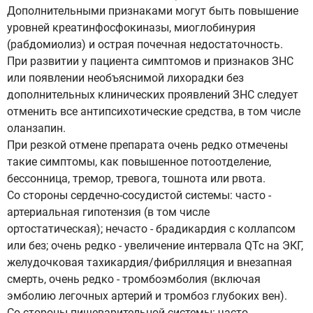
Дополнительными признаками могут быть повышение
уровней креатинфосфокиназы, миоглобинурия
(рабдомиолиз) и острая почечная недостаточность.
При развитии у пациента симптомов и признаков ЗНС
или появлении необъяснимой лихорадки без
дополнительных клинических проявлений ЗНС следует
отменить все антипсихотические средства, в том числе
оланзапин.
При резкой отмене препарата очень редко отмечены
такие симптомы, как повышенное потоотделение,
бессонница, тремор, тревога, тошнота или рвота.
Со стороны сердечно-сосудистой системы: часто -
артериальная гипотензия (в том числе
ортостатическая); нечасто - брадикардия с коллапсом
или без; очень редко - увеличение интервала QTc на ЭКГ,
желудочковая тахикардия/фибрилляция и внезапная
смерть, очень редко - тромбоэмболия (включая
эмболию легочных артерий и тромбоз глубоких вен).
Со стороны пищеварительной системы: часто -