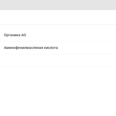
Органика АО
Аминофенилмасляная кислота