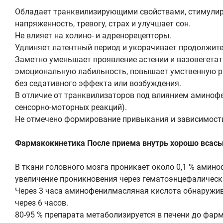
Обладает транквилизирующими свойствами, стимулир
напряженность, тревогу, страх и улучшает сон.
Не влияет на холино- и адренорецепторы.
Удлиняет латентный период и укорачивает продолжит
Заметно уменьшает проявление астении и вазовегетати
эмоциональную лабильность, повышает умственную ра
без седативного эффекта или возбуждения.
В отличие от транквилизаторов под влиянием аминофе
сенсорно-моторных реакций).
Не отмечено формирование привыкания и зависимости
Фармакокинетика После приема внутрь хорошо всасыв
В ткани головного мозга проникает около 0,1 % амин
увеличение проникновения через гематоэнцефалическ
Через 3 часа аминофенилмасляная кислота обнаруживае
через 6 часов.
80-95 % препарата метаболизируется в печени до фар