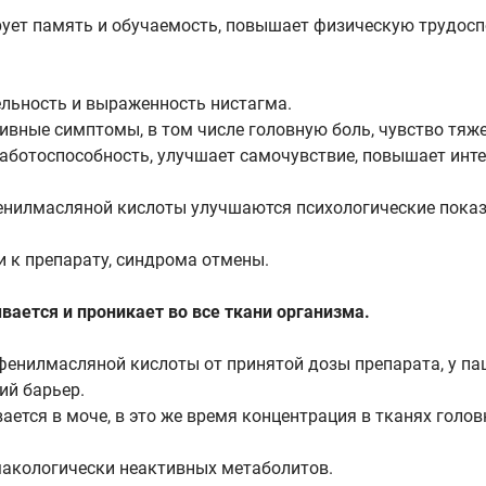
ует память и обучаемость, повышает физическую трудосп
ельность и выраженность нистагма.
вные симптомы, в том числе головную боль, чувство тяжес
ботоспособность, улучшает самочувствие, повышает интер
нилмасляной кислоты улучшаются психологические показа
 к препарату, синдрома отмены.
ается и проникает во все ткани организма.
офенилмасляной кислоты от принятой дозы препарата, у п
ий барьер.
тся в моче, в это же время концентрация в тканях голов
макологически неактивных метаболитов.