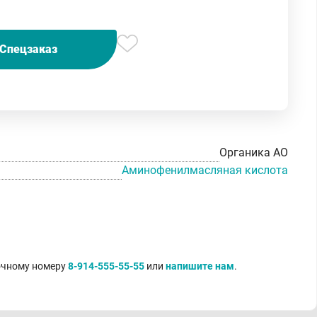
Спецзаказ
Органика АО
Аминофенилмасляная кислота
точному номеру
8-914-555-55-55
или
напишите нам
.