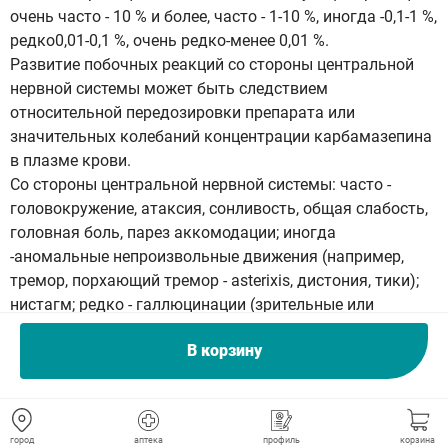
очень часто - 10 % и более, часто - 1-10 %, иногда -0,1-1 %,
редко0,01-0,1 %, очень редко-менее 0,01 %.
Развитие побочных реакций со стороны центральной
нервной системы может быть следствием
относительной передозировки препарата или
значительных колебаний концентрации карбамазепина
в плазме крови.
Со стороны центральной нервной системы: часто -
головокружение, атаксия, сонливость, общая слабость,
головная боль, парез аккомодации; иногда
-аномальные непроизвольные движения (например,
тремор, порхающий тремор - asterixis, дистония, тики);
нистагм; редко - галлюцинации (зрительные или
слуховые), депрессия, снижение аппетита, беспокойство,
В корзину
агрессивное поведение, психомоторное возбуждение,
дезориентация, активация психоза, орофациальная
дискинезия, глазодвигательные нарушения, нарушения
речи (например, дизартрия или невнятная речь),
город
аптека
профиль
корзина