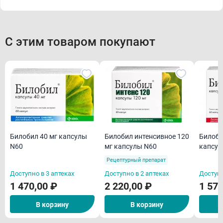
С этим товаром покупают
Билобил 40 мг капсулы
Билобил интенсивное 120
Билоби
N60
мг капсулы N60
капсул
Рецептурный препарат
Доступно в 3 аптеках
Доступно в 2 аптеках
Доступн
1 470,00 ₽
2 220,00 ₽
1 570
В корзину
В корзину