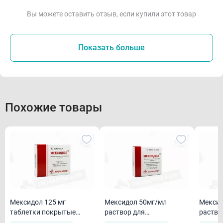
Вы можете оставить отзыв, если купили этот товар
Показать больше
Похожие товары
Мексидол 125 мг
Мексидол 50мг/мл
Мексид
таблетки покрытые
раствор для
раство
пленочной оболочкой
внутривенного и
внутри