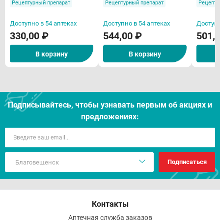
Рецептурный препарат
Рецептурный препарат
Рецепту
N30
внутримышечного
внутр
введения 2мл ампулы
введен
Доступно в 54 аптеках
Доступно в 54 аптеках
Доступн
N10
330,00 ₽
544,00 ₽
501,
В корзину
В корзину
Подписывайтесь, чтобы узнавать первым об акцияx и
предложениях:
Подписаться
Контакты
Аптечная служба заказов