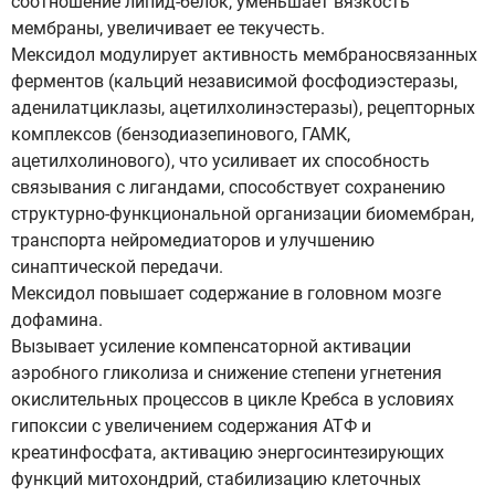
соотношение липид-белок, уменьшает вязкость
мембраны, увеличивает ее текучесть.
Мексидол модулирует активность мембраносвязанных
ферментов (кальций независимой фосфодиэстеразы,
аденилатциклазы, ацетилхолинэстеразы), рецепторных
комплексов (бензодиазепинового, ГАМК,
ацетилхолинового), что усиливает их способность
связывания с лигандами, способствует сохранению
структурно-функциональной организации биомембран,
транспорта нейромедиаторов и улучшению
синаптической передачи.
Мексидол повышает содержание в головном мозге
дофамина.
Вызывает усиление компенсаторной активации
аэробного гликолиза и снижение степени угнетения
окислительных процессов в цикле Кребса в условиях
гипоксии с увеличением содержания АТФ и
креатинфосфата, активацию энергосинтезирующих
функций митохондрий, стабилизацию клеточных