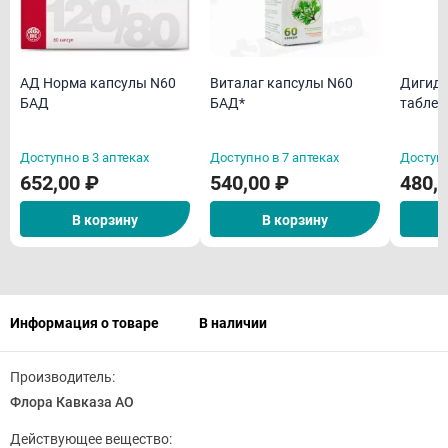
АД Норма капсулы N60
Виталаг капсулы N60
Дигидр
БАД
БАД*
таблет
Доступно в 3 аптеках
Доступно в 7 аптеках
Доступн
652,00 ₽
540,00 ₽
480,
В корзину
В корзину
Информация о товаре
В наличии
Производитель:
Флора Кавказа АО
Действующее вещество: