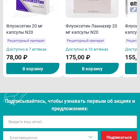
Флуоксетин 20 мг
Флуоксетин Ланнахер 20
Флуокс
капсулы N20
мг капсулы N20
капсул
Рецептурный препарат
Рецептурный препарат
Рецепту
Доступно в 7 аптеках
Доступно в 10 аптеках
Доступн
78,00 ₽
175,00 ₽
155,
В корзину
В корзину
Подписывайтесь, чтобы узнавать первым об акцияx и
предложениях:
Подписаться