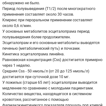
обнаружено не было.
Период полувыведения (Т1/2) после многократного
применения составляет около 30 часов.
Клиренс при пероральном применении составляет
около 0,6 л/мин.
У основных метаболитов эсциталопрама период
полувыведения более продолжителен.
Эсциталопрам и его основные метаболиты выводятся
печенью (метаболический путь) и почками.
Кинетика эсциталопрама линейна.
Равновесная концентрация (Css) достигается примерно
через 1 неделю.
Средняя Css - 50 нмоль/л (от 20 до 125 нмоль/л)
достигается при суточной дозе 10 мг.
У пожилых (старше 65 лет) эсциталопрам выводится
медленнее по сравнению с молодыми пациентами.
Количество вещества, находящегося в системном
кровотоке, рассчитанное с помощью
фармакокинетичекого показателя площадь под кривой