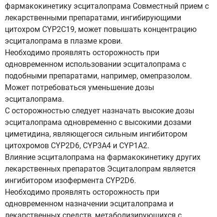
фармакокинетику эсциталопрама Совместный прием с
лекарственными препаратами, ингибирующими
цитохром CYP2C19, может повышать концентрацию
эсциталопрама в плазме крови.
Необходимо проявлять осторожность при
одновременном использовании эсциталопрама с
подобными препаратами, например, омепразолом.
Может потребоваться уменьшение дозы
эсциталопрама.
С осторожностью следует назначать высокие дозы
эсциталопрама одновременно с высокими дозами
циметидина, являющегося сильным ингибитором
цитохромов CYP2D6, CYP3A4 и CYP1A2.
Влияние эсциталопрама на фармакокинетику других
лекарственных препаратов Эсциталопрам является
ингибитором изофермента CYP2D6.
Необходимо проявлять осторожность при
одновременном назначении эсциталопрама и
лекарственных средств, метаболизирующихся с