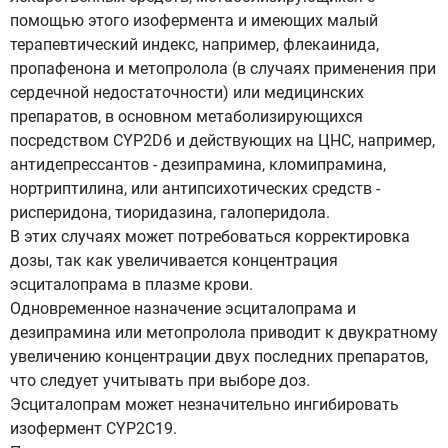
помощью этого изофермента и имеющих малый
терапевтический индекс, например, флекаинида,
пропафенона и метопролола (в случаях применения при
сердечной недостаточности) или медицинских
препаратов, в основном метаболизирующихся
посредством CYP2D6 и действующих на ЦНС, например,
антидепрессантов - дезипрамина, кломипрамина,
нортриптилина, или антипсихотических средств -
рисперидона, тиоридазина, галоперидола.
В этих случаях может потребоваться корректировка
дозы, так как увеличивается концентрация
эсциталопрама в плазме крови.
Одновременное назначение эсциталопрама и
дезипрамина или метопролола приводит к двукратному
увеличению концентрации двух последних препаратов,
что следует учитывать при выборе доз.
Эсциталопрам может незначительно ингибировать
изофермент CYP2C19.