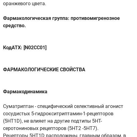
оранжевого цвета.
Фармакологическая группа: противомигренозное
средство.
КодАТХ: [N02CC01]
ФАРМАКОЛОГИЧЕСКИЕ СВОЙСТВА
Фармакодинамика
Суматриптан - специфический селективный агонист
сосудистых 5-гидрокситриптамин-1-рецепторов
(5HT1D), не влияет на другие подтипы 5НТ-
серотониновых рецепторов (5НТ2 -5НТ7).
Рецепторы 5HT1D расположены, главным образом, в