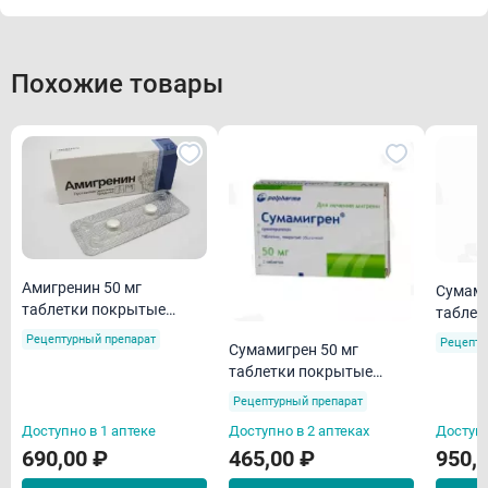
Похожие товары
Амигренин 50 мг
Сумами
таблетки покрытые
таблет
пленочной оболочкой N2
пленоч
Рецептурный препарат
Рецепту
Сумамигрен 50 мг
таблетки покрытые
пленочной оболочкой N2
Рецептурный препарат
Доступно в 1 аптеке
Доступно в 2 аптеках
Доступн
690,00 ₽
465,00 ₽
950,