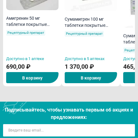
Амигренин 50 мг
Сумамигрен 100 мг
таблетки покрытые
таблетки покрытые
пленочной оболочкой N2
пленочной оболочкой N6
Рецептурный препарат
Рецептурный препарат
Сумами
таблет
пленоч
Рецепту
Доступно в 1 аптеке
Доступно в 5 аптеках
Доступн
690,00 ₽
1 370,00 ₽
465,
В корзину
В корзину
Подписывайтесь, чтобы узнавать первым об акцияx и
предложениях: