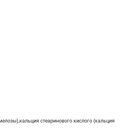
мелозы),кальция стеаринового кислого (кальция