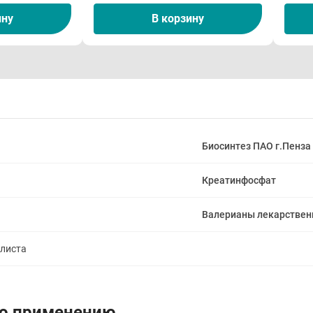
ину
В корзину
Биосинтез ПАО г.Пенза
Креатинфосфат
Валерианы лекарствен
алиста
по применению.