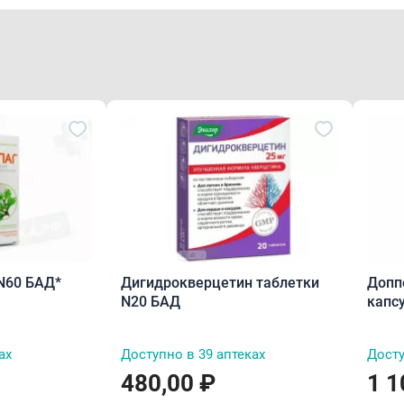
N60 БАД*
Дигидрокверцетин таблетки
Допп
N20 БАД
капс
ах
Доступно в 39 аптеках
Досту
480,00 ₽
1 1