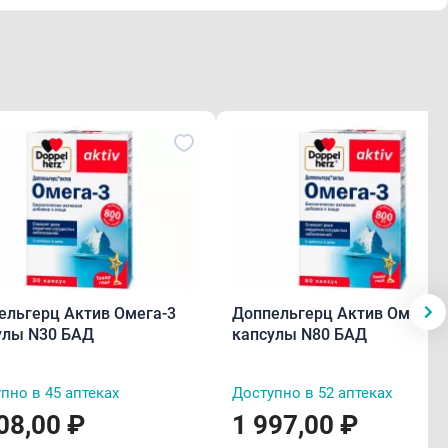
ельгерц Актив Омега-3
Доппельгерц Актив Омега-
улы N30 БАД
капсулы N80 БАД
пно в 45 аптеках
Доступно в 52 аптеках
08,00 ₽
1 997,00 ₽