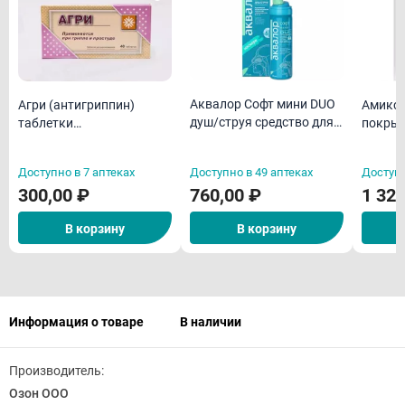
Аквалор Софт мини DUO
Агри (антигриппин)
Амикси
душ/струя средство для
таблетки
покрыт
орошения и промывания
гомеопатическая N40
оболоч
полости носа для детей
Доступно в 7 аптеках
Доступно в 49 аптеках
Доступн
50мл
300,00 ₽
760,00 ₽
1 328
В корзину
В корзину
Информация о товаре
В наличии
Производитель:
Озон ООО