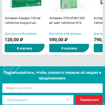
Аспирин Кардио 100 мг
Аспирин УПСАРИН 500
Аспири
таблетки покрытые
мг шип таблетки N16
таблет
кишечнорастворимой
оболочкой N28
Доступно в 56 аптеках
Доступно в 56 аптеках
Доступн
120,00 ₽
590,00 ₽
790,
В корзину
В корзину
Подписывайтесь, чтобы узнавать первым об акцияx и
предложениях:
Подписаться