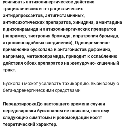
усиливать антихолинергическое действие
трициклических и тетрациклических
антидепрессантов, антигистаминных,
антипсихотических препаратов, хинидина, амантадина
и дизопирамида и антихолинергических препаратов
(например, тиотропия бромида, ипратропия бромида,
атропиноподобных соединений), Одновременное
применение бускопана и антагонистов дофамина,
например, метоклопрамида, приводит к ослаблению
действия обоих препаратов на желудочно-кишечный
тракт.
Бускопан может усиливать тахикардию, вызываемую
бета-адренергическими средствами.
ПередозировкаДо настоящего времени случаи
передозировки бускопаном не описаны, поэтому
следующие симптомы и рекомендации носят
теоретический характер.