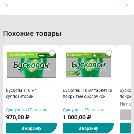
Похожие товары
Бускопан 10 мг
Бускопан 10 мг таблетки
Бускоп
суппозитории
покрытые оболочкой
покрыт
ректальные N10
N20
N20
Нет в
Доступно в 17 аптеках
Доступно в 55 аптеках
970,00 ₽
1 000,00 ₽
В корзину
В корзину