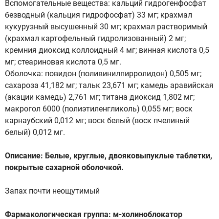
Вспомогательные вещества: кальций гидрогенфосфат
безводный (кальция гидрофосфат) 33 мг; крахмал
кукурузный высушенный 30 мг; крахмал растворимый
(крахмал картофельный гидролизованный) 2 мг;
кремния диоксид коллоидный 4 мг; винная кислота 0,5
мг; стеариновая кислота 0,5 мг.
Оболочка: повидон (поливинилпирролидон) 0,505 мг;
сахароза 41,182 мг; тальк 23,671 мг; камедь аравийская
(акации камедь) 2,761 мг; титана диоксид 1,802 мг;
макрогол 6000 (полиэтиленгликоль) 0,055 мг; воск
карнаубский 0,012 мг; воск белый (воск пчелиный
белый) 0,012 мг.
Описание: Белые, круглые, двояковыпуклые таблетки,
покрытые сахарной оболочкой.
Запах почти неощутимый
Фармакологическая группа: м-холиноблокатор