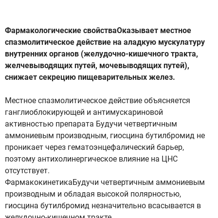
Фармакологические свойстваОказывает местное
спазмолитическое действие на аладкую мускулатуру
внутренних органов (желудочно-кишечного тракта,
желчевыводящих путей, мочевыводящих путей),
снижает секрецию пищеварительных желез.
Местное спазмолитическое действие объясняется
ганглиоблокирующей и антимускариновой
активностью препарата Будучи четвертичным
аммониевым производным, гиосцина бутилбромид не
проникает через гематоэнцефалический барьер,
поэтому антихолинергическое влияние на ЦНС
отсутствует.
ФармакокинетикаБудучи четвертичным аммониевым
производным и обладая высокой полярностью,
гиосцина бутилбромид незначительно всасывается в
желудочно-кишечном тракте.