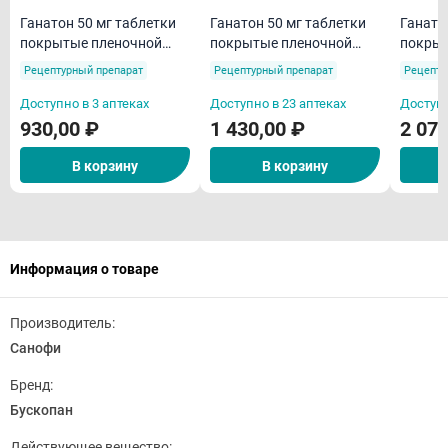
Ганатон 50 мг таблетки
Ганатон 50 мг таблетки
Ганато
покрытые пленочной
покрытые пленочной
покрыт
оболочкой N10
оболочкой N40
оболоч
Рецептурный препарат
Рецептурный препарат
Рецепту
Доступно в 3 аптеках
Доступно в 23 аптеках
Доступн
930,00 ₽
1 430,00 ₽
2 070
В корзину
В корзину
Информация о товаре
Производитель:
Санофи
Бренд:
Бускопан
Действующее вещество: