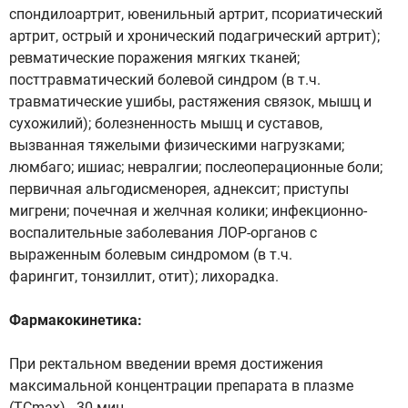
спондилоартрит, ювенильный артрит, псориатический
артрит, острый и хронический подагрический артрит);
ревматические поражения мягких тканей;
посттравматический болевой синдром (в т.ч.
травматические ушибы, растяжения связок, мышц и
сухожилий); болезненность мышц и суставов,
вызванная тяжелыми физическими нагрузками;
люмбаго; ишиас; невралгии; послеоперационные боли;
первичная альгодисменорея, аднексит; приступы
мигрени; почечная и желчная колики; инфекционно-
воспалительные заболевания ЛОР-органов с
выраженным болевым синдромом (в т.ч.
фарингит, тонзиллит, отит); лихорадка.
Фармакокинетика:
При ректальном введении время достижения
максимальной концентрации препарата в плазме
(ТСmах) - 30 мин.