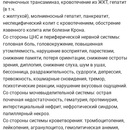
печеночных трансаминаз, кровотечение из ЖКТ, гепатит
(в т.ч.
с желтухой), молниеносный гепатит, панкреатит,
неспецифический колит с кровотечением, обострение
язвенного колита или болезни Крона.
Со стороны ЦНС и периферической нервной системы:
головная боль, головокружение, повышенная
утомляемость, нарушение восприятия, парестезии,
снижение памяти, потеря ориентации, снижение остроты
зрения, диплопия, снижение слуха, шум в ушах,
бессонница, раздражительность, судороги, депрессия,
тревожность, кошмарные сновидения, тремор,
психотические реакции, нарушение вкусовых ощущений.
Со стороны мочевыделительной системы: острая
почечная недостаточность, гематурия, протеинурия,
интерстициальный нефрит, нефротический синдром,
папиллярный некроз.
Со стороны системы кроветворения: тромбоцитопения,
лейкопения, агранулоцитоз, гемолитическая анемия,