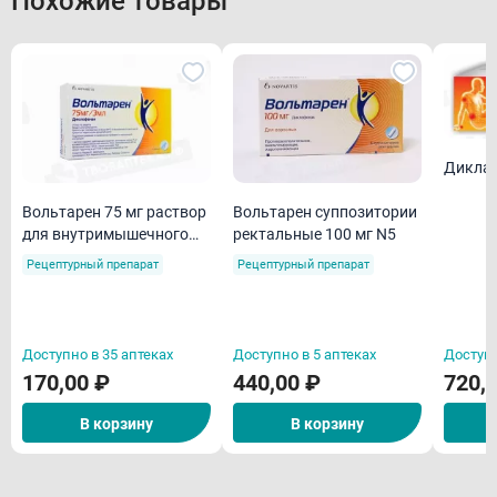
Похожие товары
Диклак
Вольтарен 75 мг раствор
Вольтарен суппозитории
для внутримышечного
ректальные 100 мг N5
3мл ампулы N5
Рецептурный препарат
Рецептурный препарат
Доступно в 35 аптеках
Доступно в 5 аптеках
Доступн
170,00 ₽
440,00 ₽
720,
В корзину
В корзину