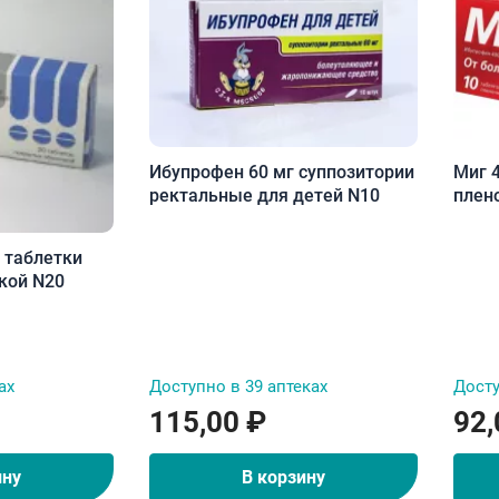
Ибупрофен 60 мг суппозитории
Миг 
ректальные для детей N10
плен
 таблетки
кой N20
ах
Доступно в 39 аптеках
Досту
115,00 ₽
92,
ину
В корзину