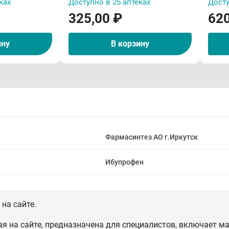
ках
Доступно в 25 аптеках
Досту
325,00 ₽
620
ину
В корзину
Фармасинтез АО г.Иркутск
Ибупрофен
на сайте.
 на сайте, предназначена для специалистов, включает ма