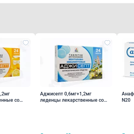
,2мг
Аджисепт 0,6мг+1,2мг
Анаф
енные со
леденцы лекарственные со
N20
м меда и
вкусом и ароматом ментола и
эвкалипта N24