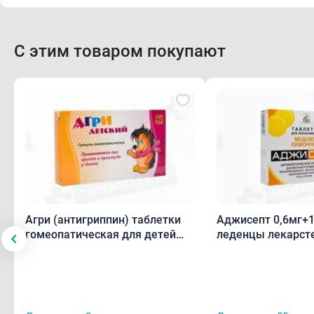
С этим товаром покупают
Агри (антигриппин) таблетки
Аджисепт 0,6мг+1
гомеопатическая для детей
леденцы лекарст
N40
вкусом и аромато
лимона N24