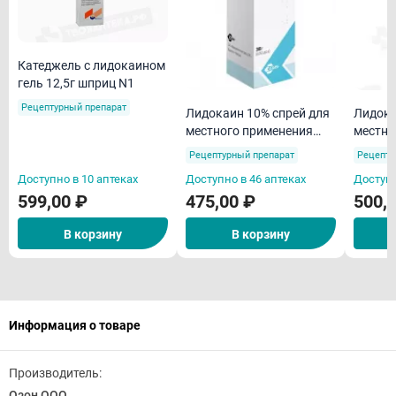
Катеджель с лидокаином
гель 12,5г шприц N1
Рецептурный препарат
Лидокаин 10% спрей для
Лидока
местного применения
местно
дозир 38 г Фармст
дозир 3
Рецептурный препарат
Рецепту
Доступно в 10 аптеках
Доступно в 46 аптеках
Доступн
599,00 ₽
475,00 ₽
500,
В корзину
В корзину
Информация о товаре
Производитель:
Озон ООО