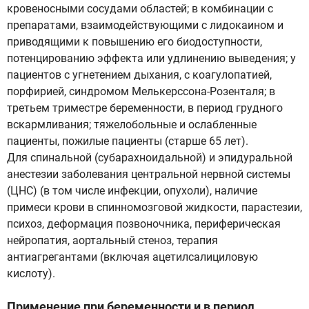
кровеносными сосудами областей; в комбинации с
препаратами, взаимодействующими с лидокаином и
приводящими к повышению его биодоступности,
потенцированию эффекта или удлинению выведения; у
пациентов с угнетением дыхания, с коагулопатией,
порфирией, синдромом Мелькерссона-Розенталя; в
третьем триместре беременности, в период грудного
вскармливания; тяжелобольные и ослабленные
пациенты, пожилые пациенты (старше 65 лет).
Для спинальной (субарахноидальной) и эпидуральной
анестезии заболевания центральной нервной системы
(ЦНС) (в том числе инфекции, опухоли), наличие
примеси крови в спинномозговой жидкости, парастезии,
психоз, деформация позвоночника, периферическая
нейропатия, аортальный стеноз, терапия
антиагрегантами (включая ацетилсалициловую
кислоту).
Применение при беременности и в период