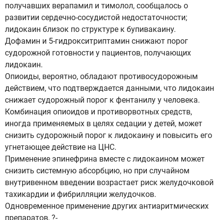
получавших верапамил и тимолол, сообщалось о
развитии сердечно-сосудистой недостаточности;
лидокаин близок по структуре к бупивакаину.
Дофамин и 5-гидрокситриптамин снижают порог
судорожной готовности у пациентов, получающих
лидокаин.
Опиоиды, вероятно, обладают противосудорожным
действием, что подтверждается данными, что лидокаин
снижает судорожный порог к фентанилу у человека.
Комбинация опиоидов и противорвотных средств,
иногда применяемых в целях седации у детей, может
снизить судорожный порог к лидокаину и повысить его
угнетающее действие на ЦНС.
Применение эпинефрина вместе с лидокаином может
снизить системную абсорбцию, но при случайном
внутривенном введении возрастает риск желудочковой
тахикардии и фибрилляции желудочков.
Одновременное применение других антиаритмических
препаратов, ?-