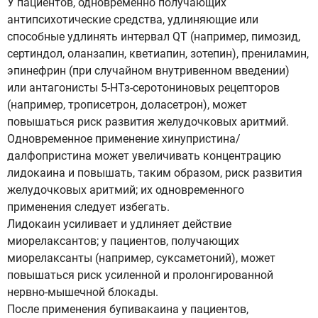
У пациентов, одновременно получающих
антипсихотические средства, удлиняющие или
способные удлинять интервал QT (например, пимозид,
сертиндол, оланзапин, кветиапин, зотепин), прениламин,
эпинефрин (при случайном внутривенном введении)
или антагонисты 5-НТз-серотониновых рецепторов
(например, трописетрон, доласетрон), может
повышаться риск развития желудочковых аритмий.
Одновременное применение хинупристина/
далфопристина может увеличивать концентрацию
лидокаина и повышать, таким образом, риск развития
желудочковых аритмий; их одновременного
применения следует избегать.
Лидокаин усиливает и удлиняет действие
миорелаксантов; у пациентов, получающих
миорелаксанты (например, суксаметоний), может
повышаться риск усиленной и пролонгированной
нервно-мышечной блокады.
После применения бупивакаина у пациентов,