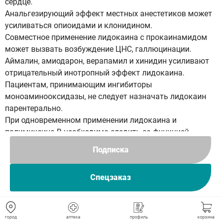
сердце.
Анальгезирующий эффект местных анестетиков может
усиливаться опиоидами и клонидином.
Совместное применение лидокаина с прокаинамидом
может вызвать возбуждение ЦНС, галлюцинации.
Аймалин, амиодарон, верапамил и хинидин усиливают
отрицательный инотропный эффект лидокаина.
Пациентам, принимающим ингибиторы
моноаминооксидазы, не следует назначать лидокаин
парентерально.
При одновременном применении лидокаина и
полимиксина-В необходимо следить за функцией
дыхания пациента.
Подписка
При сочетанном применении лидокаина со
снотворными или седативными средствами,
Спецзаказ
наркотическими анальгетиками, гексеналом или
тиопенталом натрия возможно усиление угнетающего
действия на ЦНС и дыхание.
Лидокаин снижает кардиотонический эффект
город
аптека
профиль
корзина