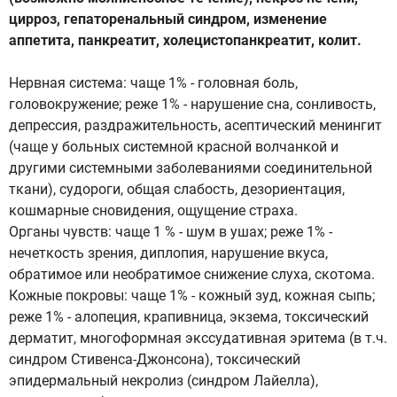
цирроз, гепаторенальный синдром, изменение
аппетита, панкреатит, холецистопанкреатит, колит.
Нервная система: чаще 1% - головная боль,
головокружение; реже 1% - нарушение сна, сонливость,
депрессия, раздражительность, асептический менингит
(чаще у больных системной красной волчанкой и
другими системными заболеваниями соединительной
ткани), судороги, общая слабость, дезориентация,
кошмарные сновидения, ощущение страха.
Органы чувств: чаще 1 % - шум в ушах; реже 1% -
нечеткость зрения, диплопия, нарушение вкуса,
обратимое или необратимое снижение слуха, скотома.
Кожные покровы: чаще 1% - кожный зуд, кожная сыпь;
реже 1% - алопеция, крапивница, экзема, токсический
дерматит, многоформная экссудативная эритема (в т.ч.
синдром Стивенса-Джонсона), токсический
эпидермальный некролиз (синдром Лайелла),