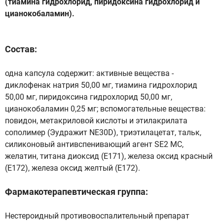
(тиамина гидрохлорид, пиридоксина гидрохлорид и
цианокобаламин).
Состав:
одна капсула содержит: активные вещества -
диклофенак натрия 50,00 мг, тиамина гидрохлорид
50,00 мг, пиридоксина гидрохлорид 50,00 мг,
цианокобаламин 0,25 мг; вспомогательные вещества:
повидон, метакриловой кислоты и этилакрилата
сополимер (Эудражит NE30D), триэтилацетат, тальк,
силиконовый антивспенивающий агент SE2 МС,
желатин, титана диоксид (Е171), железа оксид красный
(Е172), железа оксид желтый (Е172).
Фармакотерапевтическая группа:
Нестероидный противовоспалительный препарат