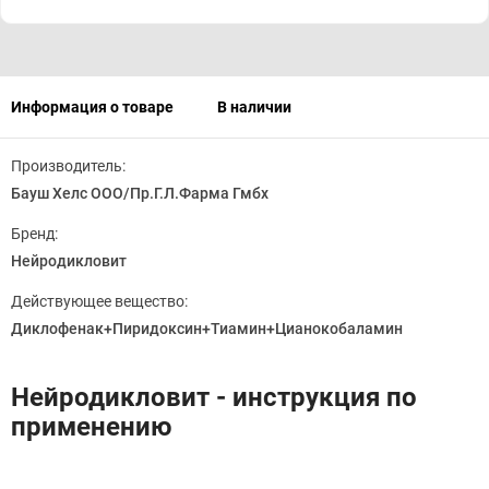
Информация о товаре
В наличии
Производитель:
Бауш Хелс ООО/Пр.Г.Л.Фарма Гмбх
Бренд:
Нейродикловит
Действующее вещество:
Диклофенак+Пиридоксин+Тиамин+Цианокобаламин
Нейродикловит - инструкция по
применению