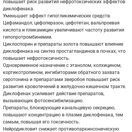
повышает риск развития нефротоксических эффектов
диклофенака.
Уменьшает эффект гипогликемических средств.
Цефамандол, цефоперазон, цефотетан, вальпроевая
кислота и пликамицин увеличивают частоту развития
гипопротромбинемии.
Циклоспорин и препараты золота повышают влияние
диклофенака на синтез простагландинов в почках, что
повышает нефротоксичность.
Одновременное назначение с этанолом, колхицином,
кортикотропином, ингибиторами обратного захвата
серотонина и препаратами зверобоя повышает риск
развития кровотечений в желудочно-кишечном тракте.
Диклофенак усиливает действие препаратов,
вызывающих фотосенсибилизацию.
Препараты, блокирующие канальцевую секрецию,
повышают концентрацию в плазме диклофенака, тем
самым, повышая его токсичность.
Нейродикловит снижает противопаркинсоническую