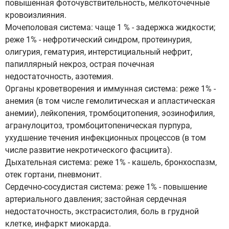
повышенная фоточувствительность, мелкоточечные
кровоизлияния.
Мочеполовая система: чаще 1 % - задержка жидкости;
реже 1% - нефротический синдром, протеинурия,
олигурия, гематурия, интерстициальный нефрит,
папиллярный некроз, острая почечная
недостаточность, азотемия.
Органы кроветворения и иммунная система: реже 1% -
анемия (в том числе гемолитическая и апластическая
анемии), лейкопения, тромбоцитопения, эозинофилия,
агранулоцитоз, тромбоцитопеническая пурпура,
ухудшение течения инфекционных процессов (в том
числе развитие некротического фасциита).
Дыхательная система: реже 1% - кашель, бронхоспазм,
отек гортани, пневмонит.
Сердечно-сосудистая система: реже 1% - повышение
артериального давления; застойная сердечная
недостаточность, экстрасистолия, боль в грудной
клетке, инфаркт миокарда.