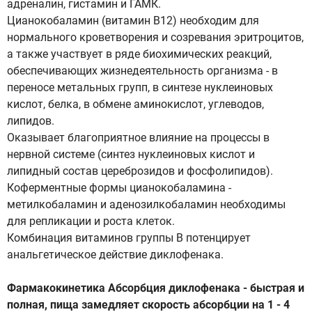
адреналин, гистамин и ГАМК.
Цианокобаламин (витамин В12) необходим для
нормального кроветворения и созревания эритроцитов,
а также участвует в ряде биохимических реакций,
обеспечивающих жизнедеятельность организма - в
переносе метальных групп, в синтезе нуклеиновых
кислот, белка, в обмене аминокислот, углеводов,
липидов.
Оказывает благоприятное влияние на процессы в
нервной системе (синтез нуклеиновых кислот и
липидный состав цереброзидов и фосфолипидов).
Коферментные формы цианокобаламина -
метилкобаламин и аденозилкобаламин необходимы
для репликации и роста клеток.
Комбинация витаминов группы В потенцирует
анальгетическое действие диклофенака.
Фармакокинетика Абсорбция диклофенака - быстрая и
полная, пища замедляет скорость абсорбции на 1 - 4