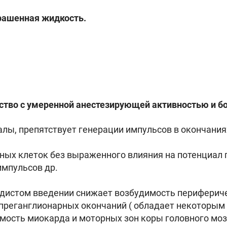
крашенная жидкость.
во с умеренной анестезирующей активностью и бо
алы, препятствует генерации импульсов в окончани
ных клеток без выраженного влияния на потенциал 
импульсов др.
удистом введении снижает возбудимость периферич
преганглионарных окончаний ( обладает некоторым
мость миокарда и моторных зон коры головного моз