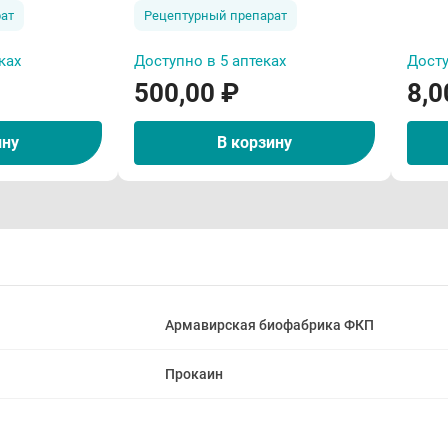
г Эгис
ат
Рецептурный препарат
ках
Доступно в 5 аптеках
Досту
500,00 ₽
8,0
ину
В корзину
Армавирская биофабрика ФКП
Прокаин