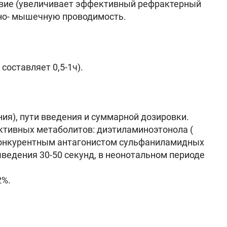
твие (увеличивает эффективный рефрактерный
вно- мышечную проводимость.
оставляет 0,5-1ч).
ния), пути введения и суммарной дозировки.
ктивных метаболитов: диэтиламиноэтонола (
конкурентным антагонистом сульфаниламидных
ведения 30-50 секунд, в неонотальном периоде
2%.