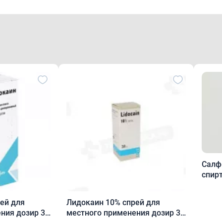
Салф
спир
ей для
Лидокаин 10% спрей для
ния дозир 38
местного применения дозир 38