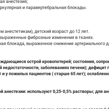
ая анестезия;
ркулярная и паравертебральная блокады.
 анестетикам), детский возраст до 12 лет.
 выраженные фиброзные изменения в тканях.
ная блокада, выраженное снижение артериального д
ождающиеся острой кровопотерей; состояния, соп
й недостаточности, заболеваниях печени); дефицит
ет и у пожилых пациентов ( старше 65 лет); ослабле
анестезии: используют 0,25-0,5% растворы; для ан