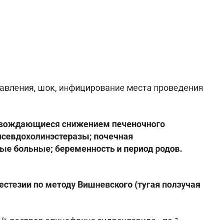
авления, шок, инфицирование места проведения
ровождающиеся снижением печеночного
 псевдохолинэстеразы; почечная
нные больные; беременность и период родов.
естезии по методу Вишневского (тугая ползучая