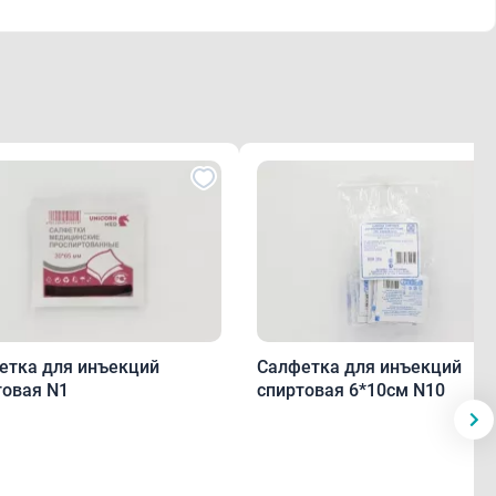
етка для инъекций
Салфетка для инъекций
товая N1
спиртовая 6*10см N10