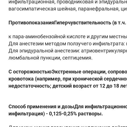
инфильтрационная, проводниковая и эпидуральн
вагосимпатическая шейная, паранефральная, ци
ПротивопоказанияГиперчувствительность (в т.ч.
к пара-аминобензойной кислоте и другим местным
Для анестезии методом ползучего инфильтрата:
Для эпидуральной анестезии: атриовентрикуляр
люмбальной пункции, септицемия.
С осторожностьюЭкстренные операции, сопров
кровотока (например, при хронической сердечно
недостаточность; детский возраст от 12 до 18 л
Способ применения и дозыДля инфильтрационной 
инфильтрация) - 0,125-0,25% растворы.