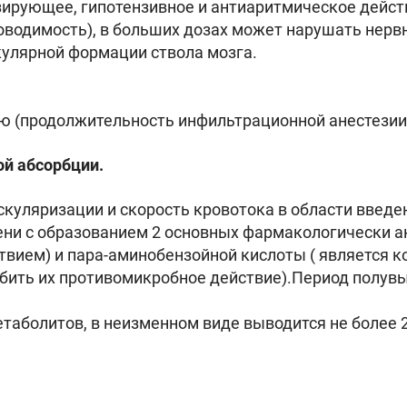
зирующее, гипотензивное и антиаритмическое дейс
роводимость), в больших дозах может нарушать нер
улярной формации ствола мозга.
 (продолжительность инфильтрационной анестезии с
й абсорбции.
скуляризации и скорость кровотока в области введе
ени с образованием 2 основных фармакологически а
ием) и пара-аминобензойной кислоты ( является 
бить их противомикробное действие).Период полувы
таболитов, в неизменном виде выводится не более 