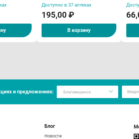
торожностью применять при состояниях после черепно-моз
ках
Доступно в 37 аптеках
Досту
статочности, при недостаточности функции надпочечников,
195,00 ₽
66,
елудочковой тахикардии, шоковых состояниях.
ину
В корзину
следует вводить медленно и под контролем врача. В перио
вия хранения
ить при температуре не выше 25 °С.
кцияx и предложениях:
Блог
М
Новости