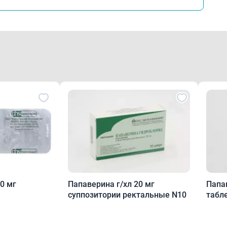
макокинетика
оступность составляет 54%. Связывание с белками плазмы 
икает через гистогематические барьеры. Метаболизируется в
дится почками в виде метаболитов. Полностью удаляется 
арственное взаимодействие
одновременном применении с антихолинергическими сред
ктов. Полагают, что при одновременном применении с ал
ствует риск развития приапизма. Имеются сообщения об 
временном применении. Уменьшает гипотензивный эффек
Папаверина г/хл 20 мг
Папаве
суппозитории ректальные N10
табл
бые условия