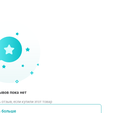
в/м, п/к или в/в введении разовая доза для взрослых сост
 Для пациентов пожилого возраста начальная разовая доза - 
максимальная разовая доза составляет 200-300 мкг/кг.
макотерапевтическая группа
ропный спазмолитик.
макодинамика
бирует ФДЭ, вызывает накопление в клетке цАМФ и умень
с гладких мышц внутренних органов (ЖКТ, дыхательной, мо
вает расширение артерий, способствует увеличению кровот
ывов пока нет
твие. В высоких дозах снижает возбудимость сердечной 
 отзыв, если купили этот товар
применении в средних терапевтических дозах действие на
ь больше