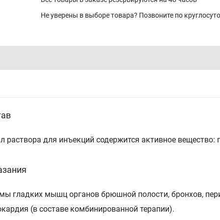
Не уверены в выборе товара? Позвоните по круглосу
тав
мл раствора для инъекций содержится активное вещество: 
азания
мы гладких мышц органов брюшной полости, бронхов, периф
окардия (в составе комбинированной терапии).