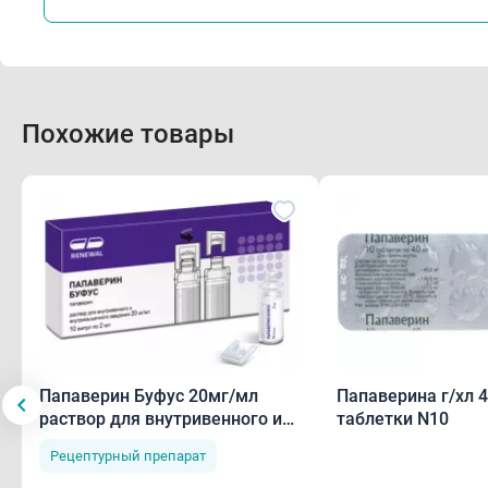
Фар
Биод
прон
Похожие товары
Выво
Лек
При 
эффе
суще
одно
Папаверин Буфус 20мг/мл
Папаверина г/хл 40 мг
раствор для внутривенного и
таблетки N10
Осо
внутримышечного введения
Рецептурный препарат
2мл ампулы N10