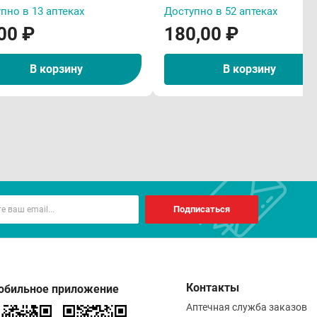
говой травмы, при хронической почечной
пно в 13 аптеках
Доступно в 52 аптеках
 гипотиреозе, гиперплазии предстательной железы,
00 ₽
180,00 ₽
В корзину
В корзину
д лечения следует исключить употребление алкоголя.
Подписаться
Контакты
обильное приложение
Аптечная служба заказов