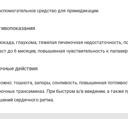
вспомогательное средство для премедикации.
тивопоказания
локада, глаукома, тяжелая печеночная недостаточность, по
аст до 6 месяцев, повышенная чувствительность к папавер
очные действия
ожно: тошнота, запоры, сонливость, повышенная потливос
ночных трансаминаз. При быстром в/в введении, а также п
шений сердечного ритма.
соб применения