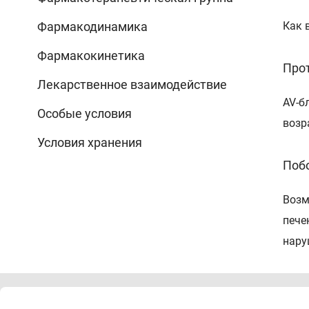
Фармакодинамика
Как 
Фармакокинетика
Про
Лекарственное взаимодействие
AV-б
Особые условия
возр
Условия хранения
Поб
Возм
пече
нару
Спо