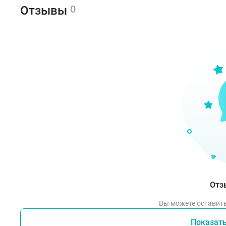
При 
0
Отзывы
4 ч.
лет 
Фар
Миот
Фар
Инги
тону
Вызы
Отз
дейс
Вы можете оставить
При 
Показат