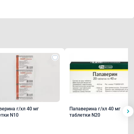
- 90%. Хорошо распределяется в организме,
 печени. T1/2 - 0.5-2 ч. Возможно увеличение до 24 ч.
из крови при диализе.
ствами возможно усиление антихолинергических
простадилом для интракавернозного введения
уменьшении эффективности леводопы при ее
т метилдопы.
рина г/хл 40 мг
Папаверина г/хл 40 мг
етки N10
таблетки N20