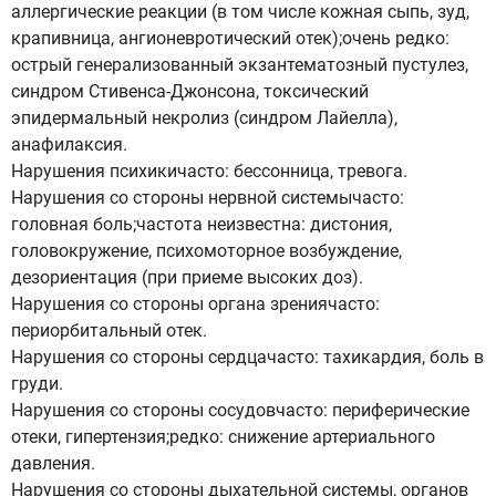
аллергические реакции (в том числе кожная сыпь, зуд,
крапивница, ангионевротический отек);очень редко:
острый генерализованный экзантематозный пустулез,
синдром Стивенса-Джонсона, токсический
эпидермальный некролиз (синдром Лайелла),
анафилаксия.
Нарушения психикичасто: бессонница, тревога.
Нарушения со стороны нервной системычасто:
головная боль;частота неизвестна: дистония,
головокружение, психомоторное возбуждение,
дезориентация (при приеме высоких доз).
Нарушения со стороны органа зрениячасто:
периорбитальный отек.
Нарушения со стороны сердцачасто: тахикардия, боль в
груди.
Нарушения со стороны сосудовчасто: периферические
отеки, гипертензия;редко: снижение артериального
давления.
Нарушения со стороны дыхательной системы, органов