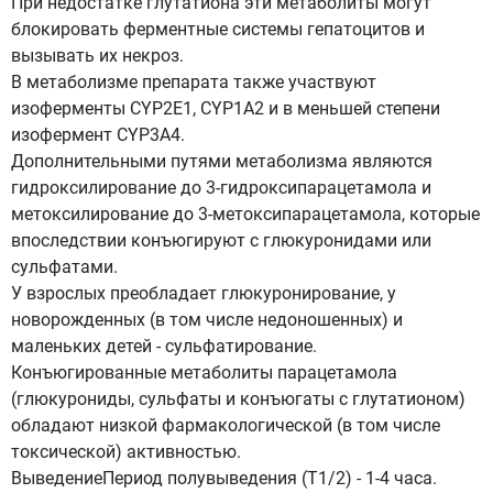
При недостатке глутатиона эти метаболиты могут
блокировать ферментные системы гепатоцитов и
вызывать их некроз.
В метаболизме препарата также участвуют
изоферменты CYP2E1, CYP1A2 и в меньшей степени
изофермент CYP3A4.
Дополнительными путями метаболизма являются
гидроксилирование до 3-гидроксипарацетамола и
метоксилирование до 3-метоксипарацетамола, которые
впоследствии конъюгируют с глюкуронидами или
сульфатами.
У взрослых преобладает глюкуронирование, у
новорожденных (в том числе недоношенных) и
маленьких детей - сульфатирование.
Конъюгированные метаболиты парацетамола
(глюкурониды, сульфаты и конъюгаты с глутатионом)
обладают низкой фармакологической (в том числе
токсической) активностью.
ВыведениеПериод полувыведения (Т1/2) - 1-4 часа.