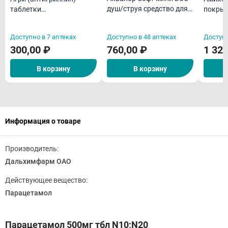
душ/струя средство для
таблетки
покрыт
орошения и промывания
гомеопатическая N40
оболоч
полости носа для детей
Доступно в 7 аптеках
Доступно в 48 аптеках
Доступн
50мл
300,00 ₽
760,00 ₽
1 328
В корзину
В корзину
Информация о товаре
Производитель:
Дальхимфарм ОАО
Действующее вещество:
Парацетамол
Парацетамол 500мг тбл N10;N20