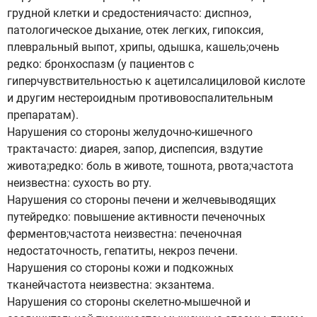
грудной клетки и средостениячасто: диспноэ,
патологическое дыхание, отек легких, гипоксия,
плевральный выпот, хрипы, одышка, кашель;очень
редко: бронхоспазм (у пациентов с
гиперчувствительностью к ацетилсалициловой кислоте
и другим нестероидным противовоспалительным
препаратам).
Нарушения со стороны желудочно-кишечного
трактачасто: диарея, запор, диспепсия, вздутие
живота;редко: боль в животе, тошнота, рвота;частота
неизвестна: сухость во рту.
Нарушения со стороны печени и желчевыводящих
путейредко: повышение активности печеночных
ферментов;частота неизвестна: печеночная
недостаточность, гепатиты, некроз печени.
Нарушения со стороны кожи и подкожных
тканейчастота неизвестна: экзантема.
Нарушения со стороны скелетно-мышечной и