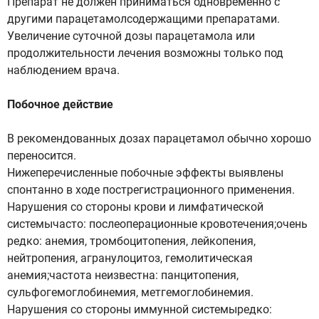
Препарат не должен приниматься одновременно с
другими парацетамолсодержащими препаратами.
Увеличение суточной дозы парацетамола или
продолжительности лечения возможны только под
наблюдением врача.
Побочное действие
В рекомендованных дозах парацетамол обычно хорошо
переносится.
Нижеперечисленные побочные эффекты выявлены
спонтанно в ходе пострегистрационного применения.
Нарушения со стороны крови и лимфатической
системычасто: послеоперационные кровотечения;очень
редко: анемия, тромбоцитопения, лейкопения,
нейтропения, агранулоцитоз, гемолитическая
анемия;частота неизвестна: панцитопения,
сульфогемоглобинемия, метгемоглобинемия.
Нарушения со стороны иммунной системыредко: