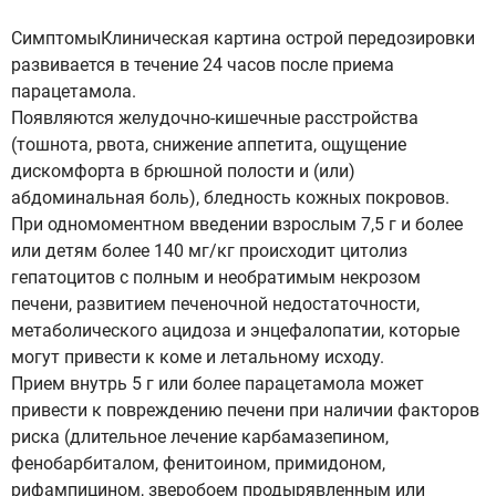
СимптомыКлиническая картина острой передозировки
развивается в течение 24 часов после приема
парацетамола.
Появляются желудочно-кишечные расстройства
(тошнота, рвота, снижение аппетита, ощущение
дискомфорта в брюшной полости и (или)
абдоминальная боль), бледность кожных покровов.
При одномоментном введении взрослым 7,5 г и более
или детям более 140 мг/кг происходит цитолиз
гепатоцитов с полным и необратимым некрозом
печени, развитием печеночной недостаточности,
метаболического ацидоза и энцефалопатии, которые
могут привести к коме и летальному исходу.
Прием внутрь 5 г или более парацетамола может
привести к повреждению печени при наличии факторов
риска (длительное лечение карбамазепином,
фенобарбиталом, фенитоином, примидоном,
рифампицином, зверобоем продырявленным или