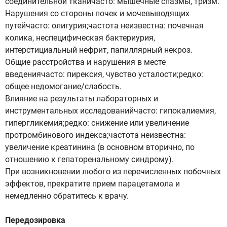
соединительной тканичасто: мышечные спазмы, тризм.
Нарушения со стороны почек и мочевыводящих
путейчасто: олигурия;частота неизвестна: почечная
колика, неспецифическая бактериурия,
интерстициальный нефрит, папиллярный некроз.
Общие расстройства и нарушения в месте
введениячасто: пирексия, чувство усталости;редко:
общее недомогание/слабость.
Влияние на результаты лабораторных и
инструментальных исследованийчасто: гипокалиемия,
гипергликемия;редко: снижение или увеличение
протромбинового индекса;частота неизвестна:
увеличение креатинина (в основном вторично, по
отношению к гепаторенальному синдрому).
При возникновении любого из перечисленных побочных
эффектов, прекратите прием парацетамола и
немедленно обратитесь к врачу.
Передозировка