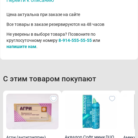
Перейти к описанию
Цена актуальна при заказе на сайте
Все товары в заказе резервируются на 48 часов
Не уверены в выборе товара? Позвоните по
круглосуточному номеру
8-914-555-55-55
или
напишите нам
.
С этим товаром покупают
Аквалор Софт мини DUO
Агри (антигриппин)
Амикси