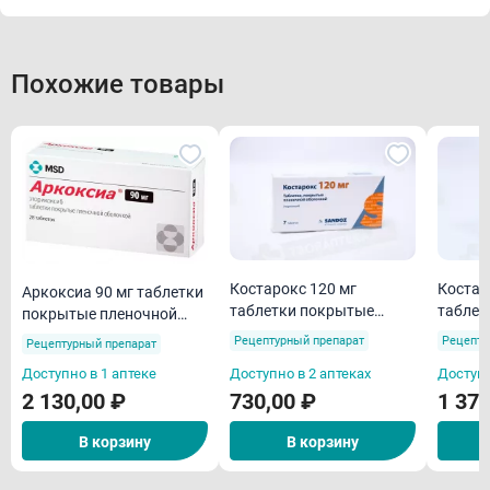
Похожие товары
Костарокс 120 мг
Костар
Аркоксиа 90 мг таблетки
таблетки покрытые
таблет
покрытые пленочной
пленочной оболочкой N7
пленоч
оболочкой N28
Рецептурный препарат
Рецепту
Рецептурный препарат
N28
Доступно в 1 аптеке
Доступно в 2 аптеках
Доступн
2 130,00 ₽
730,00 ₽
1 370
В корзину
В корзину