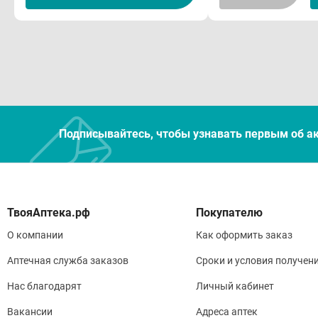
• Од
кофе
Спо
Для 
Не п
Подписывайтесь, чтобы узнавать первым об а
След
пери
Покупателю
мене
О компании
Как оформить заказ
воды
Аптечная служба заказов
Сроки и условия получен
Макс
Нас благодарят
Личный кабинет
конс
Вакансии
Адреса аптек