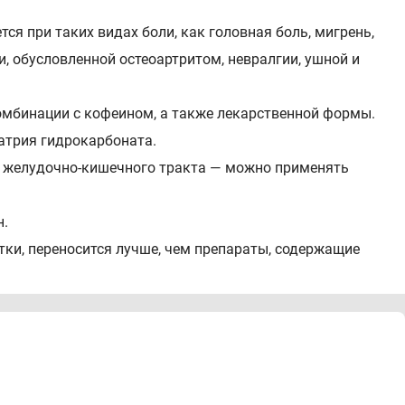
я при таких видах боли, как головная боль, мигрень,
и, обусловленной остеоартритом, невралгии, ушной и
омбинации с кофеином, а также лекарственной формы.
атрия гидрокарбоната.
ку желудочно-кишечного тракта — можно применять
н.
тки, переносится лучше, чем препараты, содержащие
мол 500,0 Кофеин 65,0 Вспомогательные вещества:
42,0 Повидон 1,0 Натрия лаурилсульфат 0,10