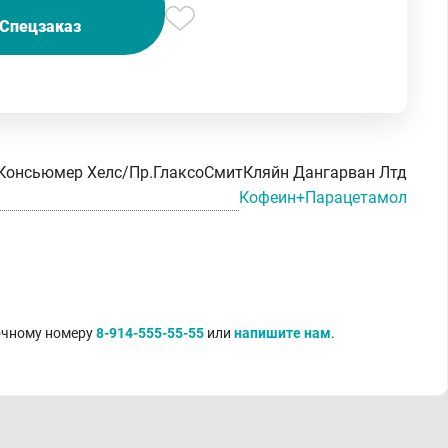
Спецзаказ
Консьюмер Хелс/Пр.ГлаксоСмитКляйн Дангарван Лтд
Кофеин+Парацетамол
точному номеру
8-914-555-55-55
или
напишите нам
.