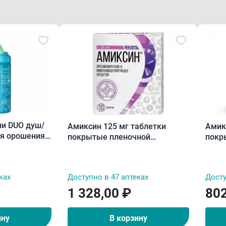
ни DUO душ/
Амиксин 125 мг таблетки
Амик
ля орошения и
покрытые пленочной
покр
ти носа для
оболочкой N10
обол
ках
Доступно в 47 аптеках
Досту
1 328,00 ₽
802
ину
В корзину