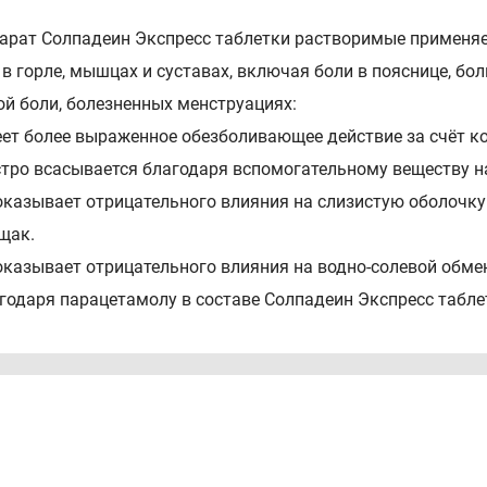
арат Солпадеин Экспресс таблетки растворимые применяетс
 в горле, мышцах и суставах, включая боли в пояснице, бол
ой боли, болезненных менструациях:
еет более выраженное обезболивающее действие за счёт к
стро всасывается благодаря вспомогательному веществу н
 оказывает отрицательного влияния на слизистую оболоч
щак.
 оказывает отрицательного влияния на водно-солевой обме
агодаря парацетамолу в составе Солпадеин Экспресс табле
рофен в качестве действующего вещества.
тав
 таблетка содержит: Действующие вещества, мг: Парацета
итол 50,0 Натрия сахаринат 10,0 Натрия гидрокарбонат 13