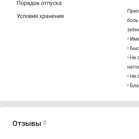
Порядок отпуска
Преп
Условия хранения
боль
зубн
• Им
• Бы
• Не
нато
• Не
• Бл
ибуп
Сос
0
Отзывы
Одна
Сорб