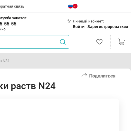
братная связь
лужба заказов:
Личный кабинет:
5-55-55
Войти |
Зарегистрироваться
чно
в N24
Поделиться
ки раств N24