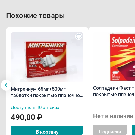
• в 
Похожие товары
- ос
- по
Про
• По
• На
• Ар
• Гл
Солпадеин Фаст т
Мигрениум 65мг+500мг
• Дет
покрытые пленоч
таблетки покрытые пленочной
оболочкой N12
оболочкой N20
• Бе
Доступно в 10 аптеках
• Эп
Нет в наличии
490,00 ₽
• Де
соде
Подписка
В корзину