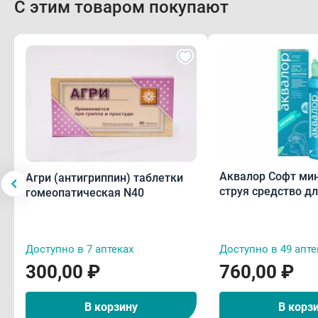
С этим товаром покупают
Аквалор Софт ми
Агри (антигриппин) таблетки
струя средство д
гомеопатическая N40
промывания полос
детей 50мл
Доступно в 7 аптеках
Доступно в 49 апте
300,00 ₽
760,00 ₽
В корзину
В корз