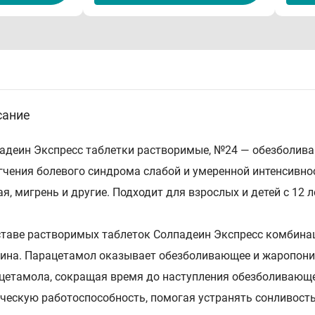
сание
адеин Экспресс таблетки растворимые, №24 — обезболива
гчения болевого синдрома слабой и умеренной интенсивност
ая, мигрень и другие. Подходит для взрослых и детей с 12 
ставе растворимых таблеток Солпадеин Экспресс комбинац
ина. Парацетамол оказывает обезболивающее и жаропони
цетамола, сокращая время до наступления обезболивающе
ческую работоспособность, помогая устранять сонливость 