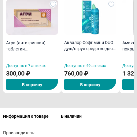
Аквалор Софт мини DUO
Агри (антигриппин)
Амикси
душ/струя средство для
таблетки
покрыт
орошения и промывания
гомеопатическая N40
оболоч
полости носа для детей
Доступно в 7 аптеках
Доступно в 49 аптеках
Доступн
50мл
300,00 ₽
760,00 ₽
1 328
В корзину
В корзину
Информация о товаре
В наличии
Производитель: