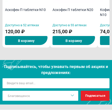
Аскофен П таблетки N10
Аскофен П таблетки N20
Кофици
N10
Доступно в 52 аптеках
Доступно в 55 аптеках
Доступн
120,00 ₽
215,00 ₽
74,0
В корзину
В корзину
Подписывайтесь, чтобы узнавать первым об акцияx и
предложениях:
Подписаться