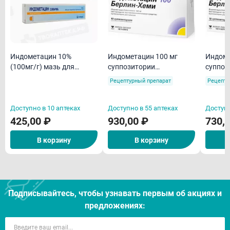
Индометацин 10%
Индометацин 100 мг
Индоме
(100мг/г) мазь для
суппозитории
суппоз
наружного применения
ректальные N10 /
ректал
Рецептурный препарат
Рецепту
40г
Берлин-Хеми
Хеми
Доступно в 10 аптеках
Доступно в 55 аптеках
Доступн
425,00 ₽
930,00 ₽
730,
В корзину
В корзину
Подписывайтесь, чтобы узнавать первым об акцияx и
предложениях: