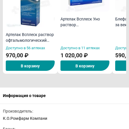
Артелак Всплеск Уно
Блефар
раствор
за век
офтальмологический
Артелак Всплеск раствор
увлажняющий 0,5мл N30
офтальмологический
увлажняющий 10мл
Доступно в 56 аптеках
Доступно в 11 аптеках
Доступн
970,00 ₽
1 020,00 ₽
590,
В корзину
В корзину
Информация о товаре
Производитель:
К.О.Ромфарм Компани