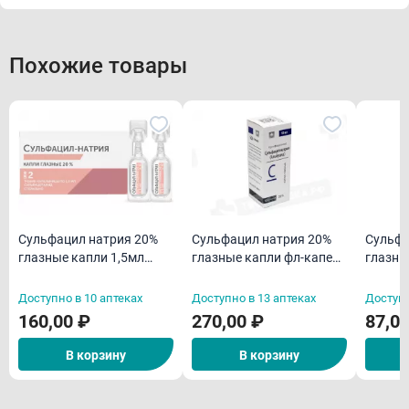
Похожие товары
Сульфацил натрия 20%
Сульфацил натрия 20%
Сульфа
глазные капли 1,5мл
глазные капли фл-капел
глазны
тюбик-капельницы N2
10мл
5мл *
Доступно в 10 аптеках
Доступно в 13 аптеках
Доступн
160,00 ₽
270,00 ₽
87,0
В корзину
В корзину