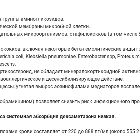
з группы аминогликозидов.
ической мембраны микробной клетки.
тельных микроорганизмов: стафилококков (в том числе St
тококков, включая некоторые бета-гемолитические виды 
hia coli, Klebsiella pneumoniae, Enterobacter spp, Proteus mi
cescens.
тикостероид, не обладает минералокортикоидной активн
воаллергическое и десенсибилизирующее действие.
цессы, угнетая выброс эозинофилами медиаторов воспале
обрамицином) позволяет снизить риск инфекционного про
а системная абсорбция дексаметазона низкая.
азме крови составляет от 220 до 888 пг/мл (около 555 2