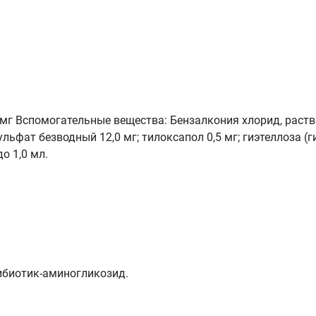
мг Вспомогательные вещества: Бензалкония хлорид, раство
сульфат безводный 12,0 мг; тилоксапол 0,5 мг; гиэтеллоза 
о 1,0 мл.
ибиотик-аминогликозид.