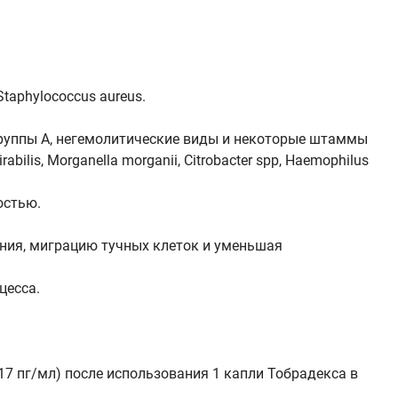
aphylococcus aureus.
группы А, негемолитические виды и некоторые штаммы
rabilis, Morganella morganii, Citrobacter spp, Haemophilus
остью.
ния, миграцию тучных клеток и уменьшая
цесса.
17 пг/мл) после использования 1 капли Тобрадекса в