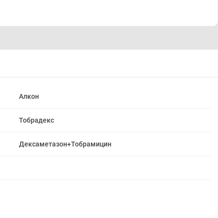
Алкон
Тобрадекс
Дексаметазон+Тобрамицин