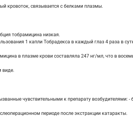
ый кровоток, связывается с белками плазмы.
бция тобрамицина низкая.
ьзования 1 капли Тобрадекса в каждый глаз 4 раза в сутк
цина в плазме крови составляла 247 нг/мл, что в восемь
 виде.
ызванные чувствительными к препарату возбудителями: - б
ослеоперационном периоде после экстракции катаракты.