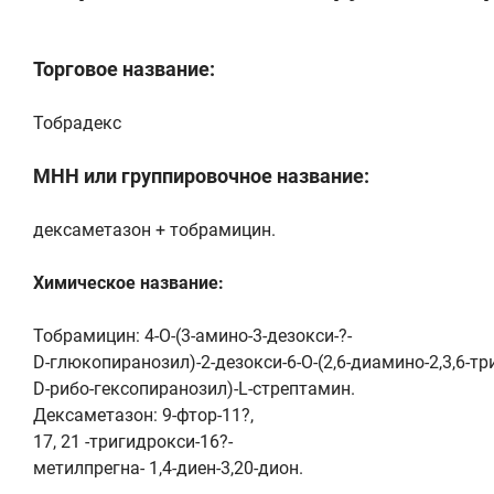
Торговое название:
Тобрадекс
МНН или группировочное название:
дексаметазон + тобрамицин.
Химическое название:
Тобрамицин: 4-О-(3-амино-3-дезокси-?-
D-глюкопиранозил)-2-дезокси-6-О-(2,6-диамино-2,3,6-тр
D-рибо-гексопиранозил)-L-стрептамин.
Дексаметазон: 9-фтор-11?,
17, 21 -тригидрокси-16?-
метилпрегна- 1,4-диен-3,20-дион.