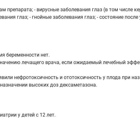
 препарата; - вирусные заболевания глаз (в том числе кера
ания глаз; - гнойные заболевания глаз; - состояние после
мя беременности нет.
значению лечащего врача, если ожидаемый лечебный эффе
вили нефротоксичность и ототоксичность у плода при на
назначении высоких доз дексаметазона.
атрии у детей с 12 лет.