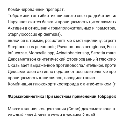
Комбинированный препарат.
Тобрамицин антибиотик широкого спектра действия и
Нарушает синтез белка и проницаемость цитоплазмат
Активен в отношении грамположительных и грамотрица
Staphylococcus epidermidis).
включая штаммы, резистентные к метициллину; стреп
Streptococcus pneumonie; Pseudomonas aeruginosa, Escheric
influenzae, Moraxella spp, Acinetobacter spp, Serratia mar
Дексаметазон синтетический фторированный глюкокор
Оказывает выраженное противовоспалительное, проти
Дексаметазон активно подавляет воспалительные про
проницаемость капилляров, вазодилатацию.
Комбинация глюкокортикостероида с антибиотиком (т
Фармакокинетика При местном применении Тобрадекс
Максимальная концентрация (Сmax) дексаметазона в пл
каждый глаз 4 раза в сутки в течение 2 дней.