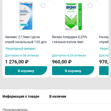
Авамис 27,5мкг/доза
Визин Алерджи 0,05%
Назаре
спрей назальный 120 доз
глазные капли 4мл
спрей 
Рецептурный препарат
Рецепту
Доступно в 56 аптеках
Доступно в 29 аптеках
Доступн
1 276,00 ₽
960,00 ₽
970,
В корзину
В корзину
Информация о товаре
В наличии
Производитель: