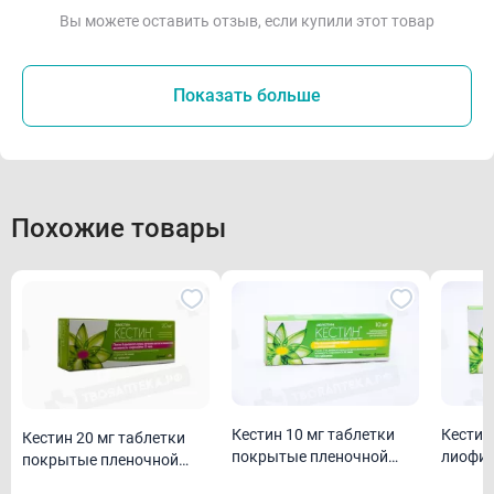
Вы можете оставить отзыв, если купили этот товар
Показать больше
Похожие товары
Кестин 10 мг таблетки
Кестин
Кестин 20 мг таблетки
покрытые пленочной
лиофил
покрытые пленочной
оболочкой N10
рассас
оболочкой N10