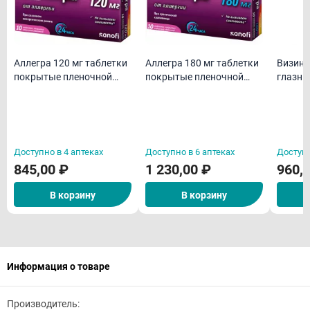
Аллегра 120 мг таблетки
Аллегра 180 мг таблетки
Визин 
покрытые пленочной
покрытые пленочной
глазны
оболочкой N10
оболочкой N10
Доступно в 4 аптеках
Доступно в 6 аптеках
Доступн
845,00 ₽
1 230,00 ₽
960,
В корзину
В корзину
Информация о товаре
Производитель: