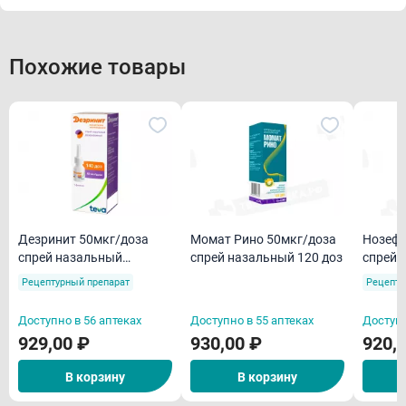
Похожие товары
Дезринит 50мкг/доза
Момат Рино 50мкг/доза
Нозефр
спрей назальный
спрей назальный 120 доз
спрей 
дозированный 140доз
Рецептурный препарат
Рецепту
Доступно в 56 аптеках
Доступно в 55 аптеках
Доступн
929,00 ₽
930,00 ₽
920,
В корзину
В корзину