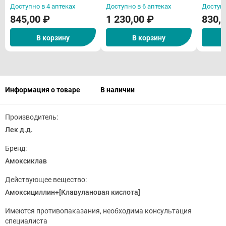
Доступно в 4 аптеках
Доступно в 6 аптеках
Доступн
845,00 ₽
1 230,00 ₽
830,
В корзину
В корзину
Информация о товаре
В наличии
Производитель:
Лек д.д.
Бренд:
Амоксиклав
Действующее вещество:
Амоксициллин+[Клавулановая кислота]
Имеются противопаказания, необходима консультация
специалиста