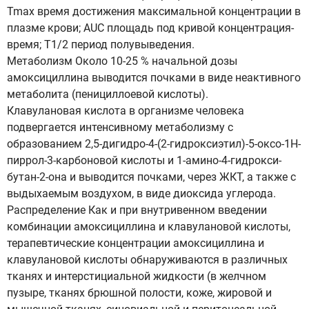
Tmax время достижения максимальной концентрации в
плазме крови; AUC площадь под кривой концентрация-
время; T1/2 период полувыведения.
Метаболизм Около 10-25 % начальной дозы
амоксициллина выводится почками в виде неактивного
метаболита (пенициллоевой кислоты).
Клавулановая кислота в организме человека
подвергается интенсивному метаболизму с
образованием 2,5-дигидро-4-(2-гидроксиэтил)-5-оксо-1H-
пиррол-3-карбоновой кислоты и 1-амино-4-гидрокси-
бутан-2-она и выводится почками, через ЖКТ, а также с
выдыхаемым воздухом, в виде диоксида углерода.
Распределение Как и при внутривенном введении
комбинации амоксициллина и клавулановой кислоты,
терапевтические концентрации амоксициллина и
клавулановой кислоты обнаруживаются в различных
тканях и интерстициальной жидкости (в желчном
пузыре, тканях брюшной полости, коже, жировой и