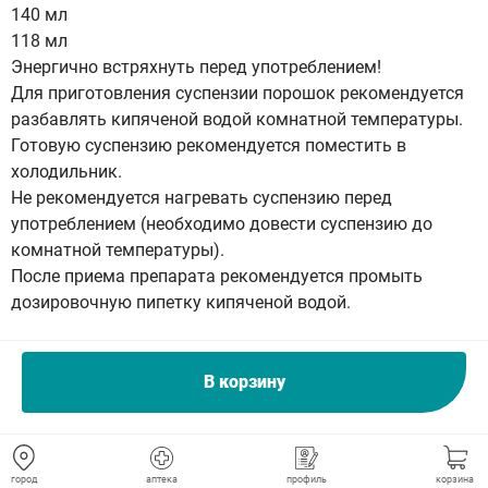
140 мл
118 мл
Энергично встряхнуть перед употреблением!
Для приготовления суспензии порошок рекомендуется
разбавлять кипяченой водой комнатной температуры.
Готовую суспензию рекомендуется поместить в
холодильник.
Не рекомендуется нагревать суспензию перед
употреблением (необходимо довести суспензию до
комнатной температуры).
После приема препарата рекомендуется промыть
дозировочную пипетку кипяченой водой.
Побочное действие
В корзину
По данным всемирной организации здравоохранения
(ВОЗ) нежелательные реакции классифицированы в
соответствии с их частотой развития следующим
город
аптека
профиль
корзина
образом: очень частые (]1/10), частые (]1/100, [1/10), не