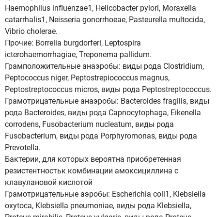
Haemophilus influenzae1, Helicobactеr pylori, Moraxella
catarrhalis1, Neisseria gonorrhoeae, Pasteurella multocida,
Vibrio cholerae.
Прочие: Borrelia burgdorferi, Leptospira
icterohaemorrhagiae, Treponema pallidum.
Грамположительные анаэробы: виды рода Clostridium,
Peptococcus niger, Peptostrepiococcus magnus,
Peptostreptococcus micros, виды рода Peptostreptococcus.
Грамотрицательные анаэробы: Вactеrоides fragilis, виды
рода Bacteroides, виды рода Capnocytophaga, Eikenella
corrodens, Fusobacterium nucleatum, виды рода
Fusobacterium, виды рода Porphyromonas, виды рода
Prevotella.
Бактерии, для которых вероятна приобретенная
резистентностьк комбинации амоксициллина с
клавулановой кислотой
Грамотрицательные аэробы: Escherichia соli1, Klebsiella
oxytoca, Klebsiella pneumoniae, виды рода Klebsiella,