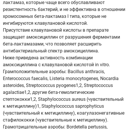
лактамаз, которые чаще всего обуславливают
резистентность бактерий, и не эффективна в отношении
хромосомных бета-лактамаз I типа, которые не
ингибируются клавулановой кислотой.
Присутствие клавулановой кислоты в препарате
защищает амоксициллин от разрушения ферментами
бета-лактамазами, что позволяет расширить
антибактериальный спектр амоксициллина.
Ниже приведена активность комбинации
амоксициллина с клавулановой кислотой in vitro.
Грамположительные аэробы: Bacillus anthracis,
Enterococcus faecalis, Listeria monocytogenes, Nocardia
asteroides, Streptococcus pyogenes1,2, Streptococcus
agalactiae1,2, другие бета-гемолитические
стептококки1,2, Staphylococcus aureus (чувствительный
к метициллину)1, Staphylococcus saprophyticus
(чувствительный к метициллину), коагулазонегативные
стафилококки (чувствительные к метициллину).
Грамотрицательные аэробы: Bordetella pertussis,