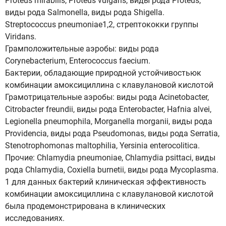
Proteus mirabilis, Proteus vulgaris, виды рода Proteus,
виды рода Salmonella, виды рода Shigella.
Streptococcus pneumoniae1,2, стрептококки группы
Viridans.
Грамположительные аэробы: виды рода
Corynebacterium, Enterосоccus faecium.
Бактерии, обладающие природной устойчивостьюк
комбинации амоксициллина с клавулановой кислотой
Грамотрицательные аэробы: виды рода Acinetobacter,
Сitrobacter freundii, виды рода Enterobacter, Hafnia alvei,
Legionella pneumophila, Morganella morganii, виды рода
Providencia, виды рода Pseudomonas, виды рода Serratia,
Stenotrophomonas maltophilia, Yersinia enterocolitica.
Прочие: Chlamydia pneumoniae, Chlamydia psittaci, виды
рода Chlamydia, Coxiella burnetii, виды рода Mycoplasma.
1 для данных бактерий клиническая эффективность
комбинации амоксициллина с клавулановой кислотой
была продемонстрирована в клинических
исследованиях.