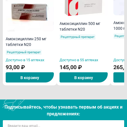
Амокси
Амоксициллин 500 мг
1000 м
таблетки N20
покрыт
Рецепту
Рецептурный препарат
Амоксициллин 250 мг
оболоч
таблетки N20
Рецептурный препарат
Доступно в 15 аптеках
Доступно в 55 аптеках
Доступн
93,00 ₽
145,00 ₽
265,
В корзину
В корзину
Подписывайтесь, чтобы узнавать первым об акцияx и
предложениях: