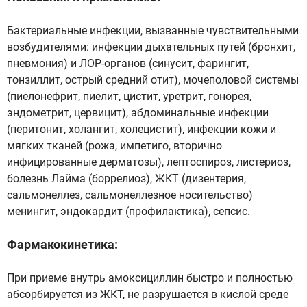
Бактериальные инфекции, вызванные чувствительными
возбудителями: инфекции дыхательных путей (бронхит,
пневмония) и ЛОР-органов (синусит, фарингит,
тонзиллит, острый средний отит), мочеполовой системы
(пиелонефрит, пиелит, цистит, уретрит, гонорея,
эндометрит, цервицит), абдоминальные инфекции
(перитонит, холангит, холецистит), инфекции кожи и
мягких тканей (рожа, импетиго, вторично
инфицированные дерматозы), лептоспироз, листериоз,
болезнь Лайма (боррелиоз), ЖКТ (дизентерия,
сальмонеллез, сальмонеллезное носительство)
менингит, эндокардит (профилактика), сепсис.
Фармакокинетика:
При приеме внутрь амоксициллин быстро и полностью
абсорбируется из ЖКТ, не разрушается в кислой среде