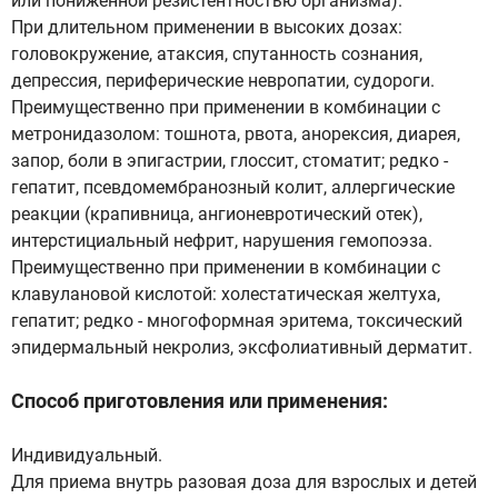
или пониженной резистентностью организма).
При длительном применении в высоких дозах:
головокружение, атаксия, спутанность сознания,
депрессия, периферические невропатии, судороги.
Преимущественно при применении в комбинации с
метронидазолом: тошнота, рвота, анорексия, диарея,
запор, боли в эпигастрии, глоссит, стоматит; редко -
гепатит, псевдомембранозный колит, аллергические
реакции (крапивница, ангионевротический отек),
интерстициальный нефрит, нарушения гемопоэза.
Преимущественно при применении в комбинации с
клавулановой кислотой: холестатическая желтуха,
гепатит; редко - многоформная эритема, токсический
эпидермальный некролиз, эксфолиативный дерматит.
Способ приготовления или применения:
Индивидуальный.
Для приема внутрь разовая доза для взрослых и детей