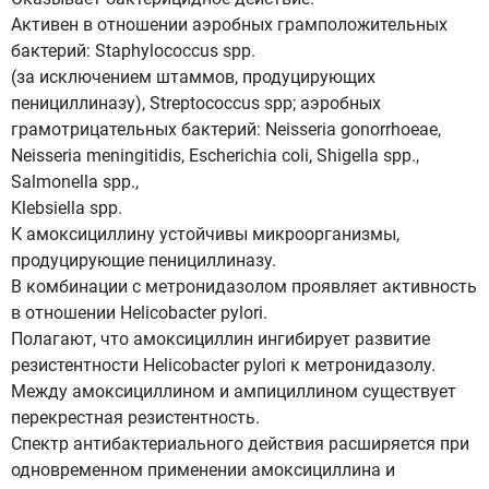
Активен в отношении аэробных грамположительных
бактерий: Staphylococcus spp.
(за исключением штаммов, продуцирующих
пенициллиназу), Streptococcus spp; аэробных
грамотрицательных бактерий: Neisseria gonorrhoeae,
Neisseria meningitidis, Escherichia coli, Shigella spp.,
Salmonella spp.,
Klebsiella spp.
К амоксициллину устойчивы микроорганизмы,
продуцирующие пенициллиназу.
В комбинации с метронидазолом проявляет активность
в отношении Helicobacter pylori.
Полагают, что амоксициллин ингибирует развитие
резистентности Helicobacter pylori к метронидазолу.
Между амоксициллином и ампициллином существует
перекрестная резистентность.
Спектр антибактериального действия расширяется при
одновременном применении амоксициллина и