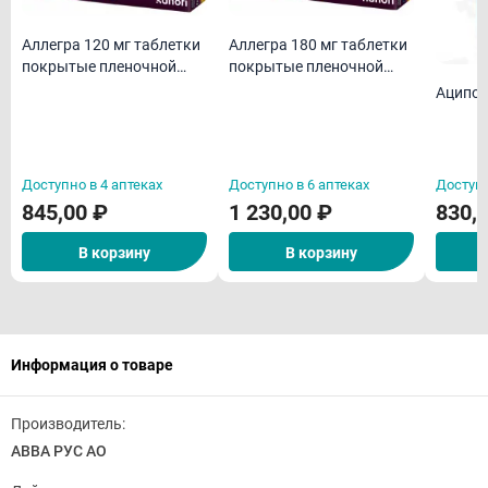
Аллегра 120 мг таблетки
Аллегра 180 мг таблетки
покрытые пленочной
покрытые пленочной
оболочкой N10
оболочкой N10
Аципол
Доступно в 4 аптеках
Доступно в 6 аптеках
Доступн
845,00 ₽
1 230,00 ₽
830,
В корзину
В корзину
Информация о товаре
Производитель:
АВВА РУС АО