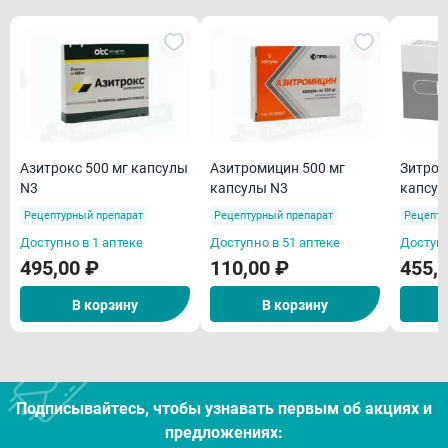
Азитрокс 500 мг капсулы
Азитромицин 500 мг
Зитрол
N3
капсулы N3
капсул
Рецептурный препарат
Рецептурный препарат
Рецепту
Доступно в 1 аптеке
Доступно в 51 аптеке
Доступн
495,00 ₽
110,00 ₽
455,
В корзину
В корзину
Подписывайтесь, чтобы узнавать первым об акцияx и
предложениях: