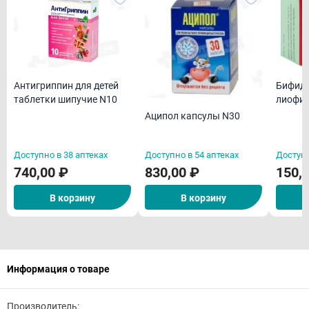
Антигриппин для детей
Бифид
таблетки шипучие N10
лиофил
пригот
Аципол капсулы N30
для пр
флN10
Доступно в 38 аптеках
Доступно в 54 аптеках
Доступн
740,00 ₽
830,00 ₽
150,
В корзину
В корзину
Информация о товаре
Производитель: