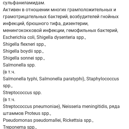
сульфаниламидам.
Активен в отношении многих грамположительных и
грамотрицательных бактерий, возбудителей гнойных
инфекций, брюшного тифа, дизентерии,
менингококковой инфекции, гемофильных бактерий,
Escherichia coli, Shigella dysenteria spp.,
Shigella flexneri spp.,
Shigella boydii spp.,
Shigella sonnei spp.,
Salmonella spp.
(в т.ч.
Salmonella typhi, Salmonella paratyphi), Staphylococcus
spp.,
Streptococcus spp.
(в т.ч.
Streptococcus pneumoniae), Neisseria meningitidis, ряда
штаммов Proteus spp.,
Pseudomonas pseudomallei, Rickettsia spp.,
Treponema spp.,