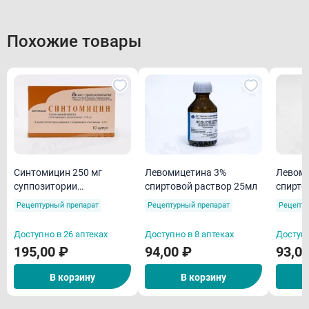
Похожие товары
Синтомицин 250 мг
Левомицетина 3%
Левоми
суппозитории
спиртовой раствор 25мл
спирто
вагинальные N10
Рецептурный препарат
Рецептурный препарат
Рецепту
Доступно в 26 аптеках
Доступно в 8 аптеках
Доступн
195,00 ₽
94,00 ₽
93,0
В корзину
В корзину