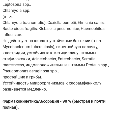
Leptospira spp.,
Chlamydia spp.
(в т.ч.
Chlamydia trachomatis), Coxiella burnetii, Ehrlichia canis,
Bacteroides fragilis, Klebsiella pneumoniae, Haemophilus
influenzae.
He действует на кислотоустойчивые бактерии (в т.ч.
Mycobacterium tuberculosis), синегнойную палочку,
клостридии, устойчивые к метициллину штаммы
стафилококки, Acinetobacter, Enterobacter, Serratia
marcescens, индолположительные штаммы Proteus spp.,
Pseudomonas aeruginosa spp.,
простейшие и грибы.
Устойчивость микроорганизмов к хлорамфениколу
развивается медленно.
ФармакокинетикаАбсорбция - 90 % (быстрая и почти
полная).