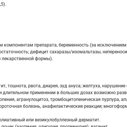
5).
 компонентам препарата, беременность (за исключением 
остаточность; дефицит сахаразы/изомальтазы, неперенос
й лекарственной формы).
, тошнота, рвота, диарея, зуд ануса; желтуха, нарушение 
ри длительном применении в больших дозах возможно раз
опения, агранулоцитоз, тромбоцитопеническая пурпура, ап
вороточная болезнь, анафилактические реакции; многоформ
фолиативный или везикулобуллезный дерматит.
очек (азотемия, олигурия, протеинурия), вагинит.