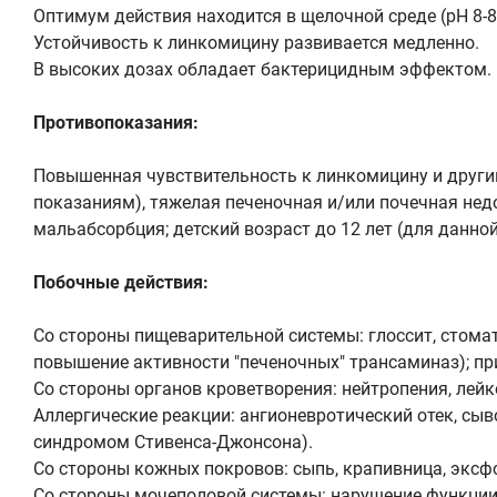
Оптимум действия находится в щелочной среде (pH 8-8,
Устойчивость к линкомицину развивается медленно.
В высоких дозах обладает бактерицидным эффектом.
Противопоказания:
Повышенная чувствительность к линкомицину и другим
показаниям), тяжелая печеночная и/или почечная нед
мальабсорбция; детский возраст до 12 лет (для данно
Побочные действия:
Со стороны пищеварительной системы: глоссит, стоматит
повышение активности "печеночных" трансаминаз); п
Со стороны органов кроветворения: нейтропения, лейк
Аллергические реакции: ангионевротический отек, сы
синдромом Стивенса-Джонсона).
Со стороны кожных покровов: сыпь, крапивница, экс
Со стороны мочеполовой системы: нарушение функции п