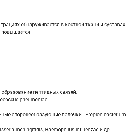
нтрациях обнаруживается в костной ткани и суставах.
ь повышается.
 образование пептидных связей.
ococcus pneumoniae.
льные споронеобразующие палочки - Propionibacterium
eria meningitidis, Haemophilus influenzae и др.