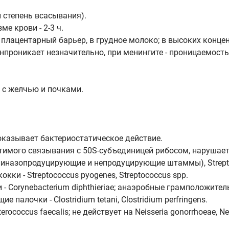
и степень всасывания).
е крови - 2-3 ч.
з плацентарный барьер, в грудное молоко; в высоких конце
проникает незначительно, при менингите - проницаемост
 с желчью и почками.
 оказывает бактериостатическое действие.
тимого связывания с 50S-субъединицей рибосом, нарушает
иллиназопродуцирующие и непродуцирующие штаммы), Strept
кки - Streptococcus pyogenes, Streptococcus spp.
- Corynebacterium diphthieriae; анаэробные грамположите
алочки - Clostridium tetani, Clostridium perfringens.
cus faecalis; не действует на Neisseria gonorrhoeae, Neiss