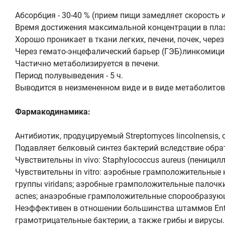
Абсорбция - 30-40 % (прием пищи замедляет скорость 
Время достижения максимальной концентрации в плазм
Хорошо проникает в ткани легких, печени, почек, чере
Через гемато-энцефалический барьер (ГЭБ)линкомицин
Частично метаболизируется в печени.
Период полувыведения - 5 ч.
Выводится в неизмененном виде и в виде метаболитов
Фармакодинамика:
Антибиотик, продуцируемый Streptomyces lincolnensis,
Подавляет белковый синтез бактерий вследствие обра
Чувствительны in vivo: Staphylococcus aureus (пениц
Чувствительны in vitro: аэробные грамположительные ко
группы viridans; аэробные грамположительные палочки 
acnes; анаэробные грамположительные спорообразующие п
Неэффективен в отношении большинства штаммов Enterococ
грамотрицательные бактерии, а также грибы и вирусы.