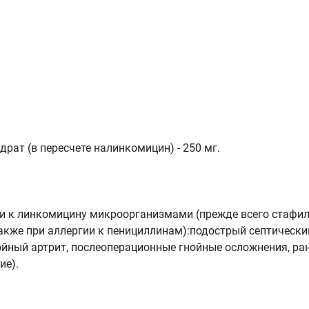
ат (в пересчете налинкомицин) - 250 мг.
и к линкомицину микроорганизмами (прежде всего стафил
кже при аллергии к пенициллинам):подострый септический
гнойный артрит, послеоперационные гнойные осложнения, р
ие).