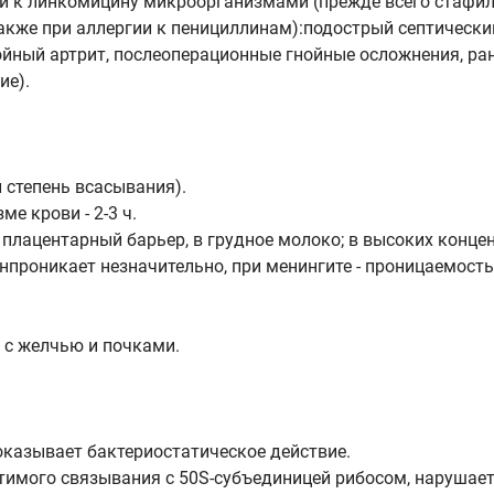
и к линкомицину микроорганизмами (прежде всего стафил
кже при аллергии к пенициллинам):подострый септический
гнойный артрит, послеоперационные гнойные осложнения, р
ие).
и степень всасывания).
е крови - 2-3 ч.
з плацентарный барьер, в грудное молоко; в высоких конце
проникает незначительно, при менингите - проницаемост
 с желчью и почками.
 оказывает бактериостатическое действие.
тимого связывания с 50S-субъединицей рибосом, нарушает