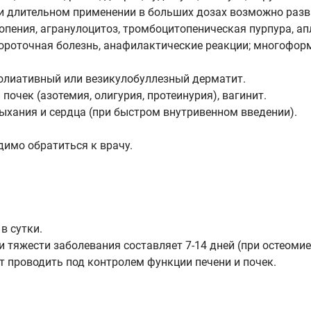
ри длительном применении в больших дозах возможно раз
опения, агранулоцитоз, тромбоцитопеническая пурпура, ап
вороточная болезнь, анафилактические реакции; многоформ
фолиативный или везикулобуллезный дерматит.
очек (азотемия, олигурия, протеинурия), вагинит.
ыхания и сердца (при быстром внутривенном введении).
имо обратиться к врачу.
в сутки.
тяжести заболевания составляет 7-14 дней (при остеомиели
т проводить под контролем функции печени и почек.