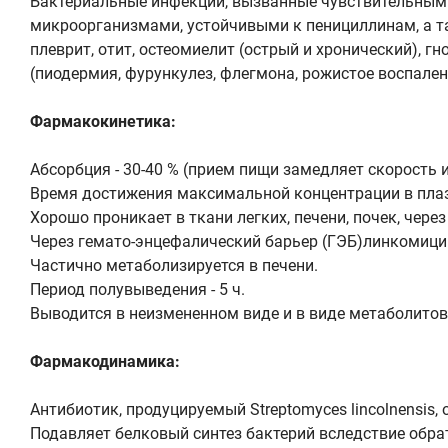
Бактериальные инфекции, вызванные чувствительным
микроорганизмами, устойчивыми к пенициллинам, а та
плеврит, отит, остеомиелит (острый и хронический), 
(пиодермия, фурункулез, флегмона, рожистое воспален
Фармакокинетика:
Абсорбция - 30-40 % (прием пищи замедляет скорость 
Время достижения максимальной концентрации в плазм
Хорошо проникает в ткани легких, печени, почек, чере
Через гемато-энцефалический барьер (ГЭБ)линкомицин
Частично метаболизируется в печени.
Период полувыведения - 5 ч.
Выводится в неизмененном виде и в виде метаболитов
Фармакодинамика:
Антибиотик, продуцируемый Streptomyces lincolnensis,
Подавляет белковый синтез бактерий вследствие обра