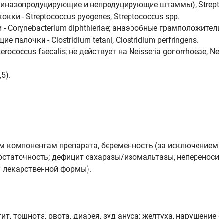
иллиназопродуцирующие и непродуцирующие штаммы), Strept
кки - Streptococcus pyogenes, Streptococcus spp.
- Corynebacterium diphthieriae; анаэробные грамположите
алочки - Clostridium tetani, Clostridium perfringens.
cus faecalis; не действует на Neisseria gonorrhoeae, Neiss
5).
 компонентам препарата, беременность (за исключением 
остаточность; дефицит сахаразы/изомальтазы, неперенос
й лекарственной формы).
, тошнота, рвота, диарея, зуд ануса; желтуха, нарушение 