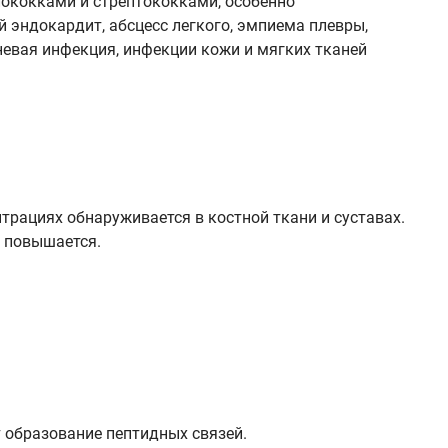
ококками и стрептококками, особенно
 эндокардит, абсцесс легкого, эмпиема плевры,
аневая инфекция, инфекции кожи и мягких тканей
нтрациях обнаруживается в костной ткани и суставах.
ь повышается.
 образование пептидных связей.