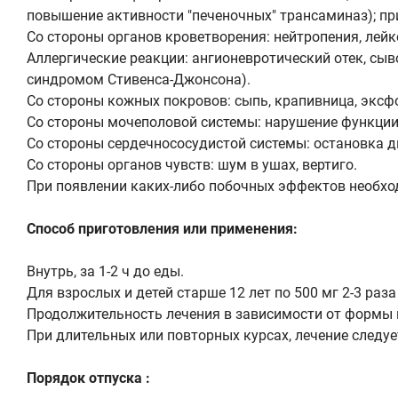
повышение активности "печеночных" трансаминаз); п
Со стороны органов кроветворения: нейтропения, лейк
Аллергические реакции: ангионевротический отек, сы
синдромом Стивенса-Джонсона).
Со стороны кожных покровов: сыпь, крапивница, экс
Со стороны мочеполовой системы: нарушение функции п
Со стороны сердечнососудистой системы: остановка д
Со стороны органов чувств: шум в ушах, вертиго.
При появлении каких-либо побочных эффектов необход
Способ приготовления или применения:
Внутрь, за 1-2 ч до еды.
Для взрослых и детей старше 12 лет по 500 мг 2-3 раза 
Продолжительность лечения в зависимости от формы и 
При длительных или повторных курсах, лечение следуе
Порядок отпуска :