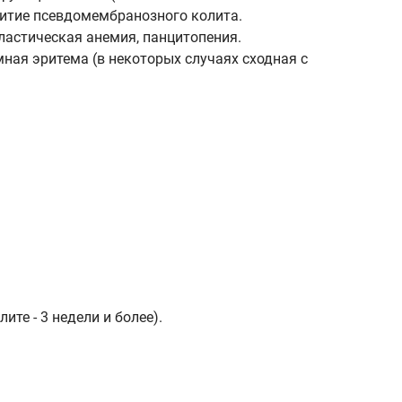
витие псевдомембранозного колита.
ластическая анемия, панцитопения.
ная эритема (в некоторых случаях сходная с
те - 3 недели и более).