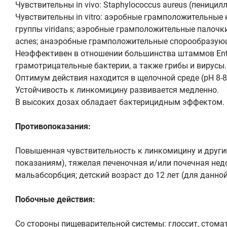
Чувствительны in vivo: Staphylococcus aureus (пениц
Чувствительны in vitro: аэробные грамположительные ко
группы viridans; аэробные грамположительные палочки 
acnes; анаэробные грамположительные спорообразующие п
Неэффективен в отношении большинства штаммов Enterococ
грамотрицательные бактерии, а также грибы и вирусы.
Оптимум действия находится в щелочной среде (pH 8-8,
Устойчивость к линкомицину развивается медленно.
В высоких дозах обладает бактерицидным эффектом.
Противопоказания:
Повышенная чувствительность к линкомицину и другим
показаниям), тяжелая печеночная и/или почечная нед
мальабсорбция; детский возраст до 12 лет (для данно
Побочные действия:
Со стороны пищеварительной системы: глоссит, стоматит