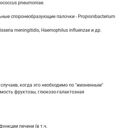
ococcus pneumoniae.
льные споронеобразующие палочки - Propionibacterium
eria meningitidis, Haemophilus influenzae и др.
случаев, когда это необходимо по "жизненным"
имость фруктозы, глюкозо-галактозная
функции печени (в т.ч.