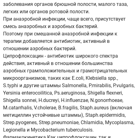
заболевания органов брюшной полости, малого таза,
легких или органов ротовой полости.
При анаэробной инфекции, чаще всего, присутствует
смесь анаэробных и аэробных бактерий.
Поэтому при смешанной анаэробной инфекции к
терапии добавляется антибиотик, активный в
отношении аэробных бактерий.
Ципрофлоксацин - антибиотик широкого спектра
действия, активный в отношении большинства
аэробных грамположительных и грамотрицательных
микроорганизмов, таких как E.coli, Klebsiella spp.,
S.typhi и другие штаммы Salmonella, P.mirabilis, P.vulgaris,
Yersinia enterocoilitica, Ps.aeruginosa, Shigella flexneri,
Shigella sonnei, H.ducreyi, H.influenzae, N.gonorrhoeae,
M.catarrhalis, V.cholerae, B.fragilis, Staph.aureus (включая
метициллин устойчивые штаммы), Staph.epidermidis,
Strep.pyogenes, Strep.pneumoniae, Chlamidia, Mycoplasma,
Legionella и Mycobacterium tuberculosis.
Фармакокинетика Как ципрофлоксацин, так и