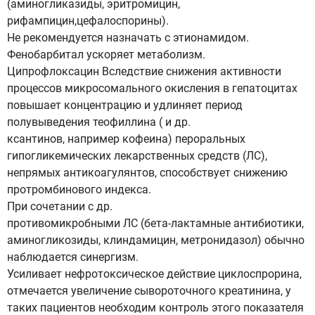
(аминогликазиды, эритромицин,
рифампицин,цефалоспорины).
Не рекомендуется назначать с этионамидом.
Фенобарбитал ускоряет метаболизм.
Ципрофлоксацин Вследствие снижения активности
процессов микросомального окисления в гепатоцитах
повышает концентрацию и удлиняет период
полувыведения теофиллина ( и др.
ксантинов, например кофеина) пероральных
гипогликемических лекарственных средств (ЛС),
непрямых антикоагулянтов, способствует снижению
протромбинового индекса.
При сочетании с др.
противомикробными ЛС (бета-лактамные антибиотики,
аминогликозиды, клиндамицин, метронидазол) обычно
наблюдается синергизм.
Усиливает нефротоксическое действие циклоспрорина,
отмечается увеличение сывороточного креатинина, у
таких пациентов необходим контроль этого показателя