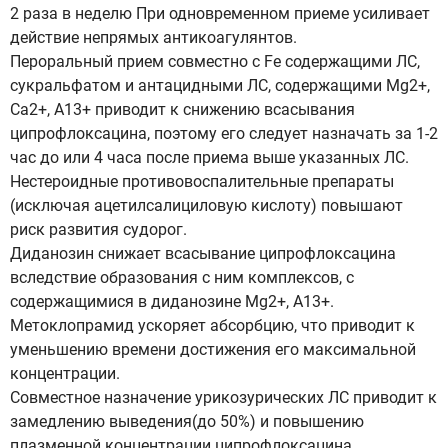
2 раза в неделю При одновременном приеме усиливает
действие непрямых антикоагулянтов.
Пероральный прием совместно с Fe содержащими ЛС,
сукральфатом и антацидными ЛС, содержащими Mg2+,
Са2+, А13+ приводит к снижению всасывания
ципрофлоксацина, поэтому его следует назначать за 1-2
час до или 4 часа после приема выше указанных ЛС.
Нестероидные противовоспалительные препараты
(исключая ацетилсалициловую кислоту) повышают
риск развития судорог.
Диданозин снижает всасывание ципрофлоксацина
вследствие образования с ним комплексов, с
содержащимися в диданозине Mg2+, А13+.
Метоклопрамид ускоряет абсорбцию, что приводит к
уменьшению времени достижения его максимальной
концентрации.
Совместное назначение урикозурических ЛC приводит к
замедлению выведения(до 50%) и повышению
плазменной концентрации ципрофлоксацина.