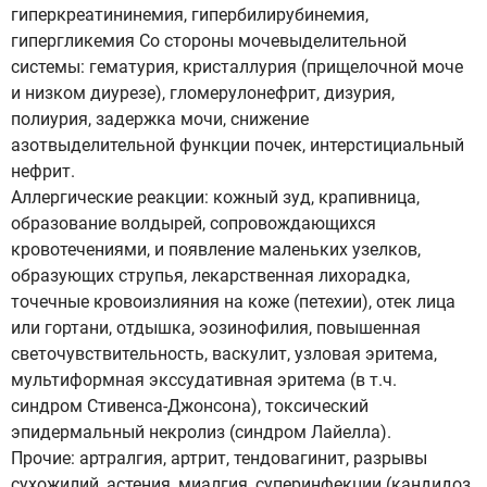
гиперкреатининемия, гипербилирубинемия,
гипергликемия Со стороны мочевыделительной
системы: гематурия, кристаллурия (прищелочной моче
и низком диурезе), гломерулонефрит, дизурия,
полиурия, задержка мочи, снижение
азотвыделительной функции почек, интерстициальный
нефрит.
Аллергические реакции: кожный зуд, крапивница,
образование волдырей, сопровождающихся
кровотечениями, и появление маленьких узелков,
образующих струпья, лекарственная лихорадка,
точечные кровоизлияния на коже (петехии), отек лица
или гортани, отдышка, эозинофилия, повышенная
светочувствительность, васкулит, узловая эритема,
мультиформная экссудативная эритема (в т.ч.
синдром Стивенса-Джонсона), токсический
эпидермальный некролиз (синдром Лайелла).
Прочие: артралгия, артрит, тендовагинит, разрывы
сухожилий, астения, миалгия, суперинфекции (кандидоз,