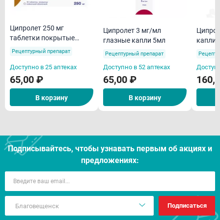
Ципролет 250 мг
Ципролет 3 мг/мл
Ципром
таблетки покрытые
глазные капли 5мл
капли 
пленочной оболочкой
Рецептурный препарат
Рецептурный препарат
Рецепту
N10
Доступно в 25 аптеках
Доступно в 52 аптеках
Доступн
65,00 ₽
65,00 ₽
160,
В корзину
В корзину
Подписывайтесь, чтобы узнавать первым об акцияx и
предложениях:
Подписаться