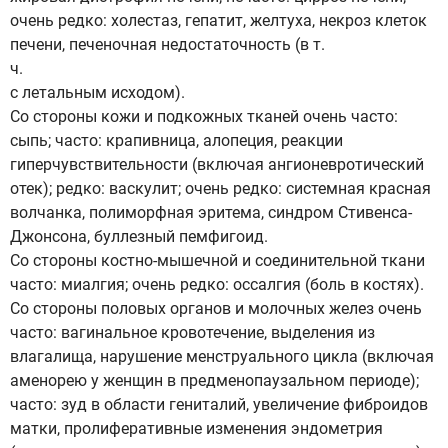
очень редко: холестаз, гепатит, желтуха, некроз клеток
печени, печеночная недостаточность (в т.
ч.
с летальным исходом).
Со стороны кожи и подкожных тканей очень часто:
сыпь; часто: крапивница, алопеция, реакции
гиперчувствительности (включая ангионевротический
отек); редко: васкулит; очень редко: системная красная
волчанка, полиморфная эритема, синдром Стивенса-
Джонсона, буллезный пемфигоид.
Со стороны костно-мышечной и соединительной ткани
часто: миалгия; очень редко: оссалгия (боль в костях).
Со стороны половых органов и молочных желез очень
часто: вагинальное кровотечение, выделения из
влагалища, нарушение менструального цикла (включая
аменорею у женщин в предменопаузальном периоде);
часто: зуд в области гениталий, увеличение фиброидов
матки, пролиферативные изменения эндометрия