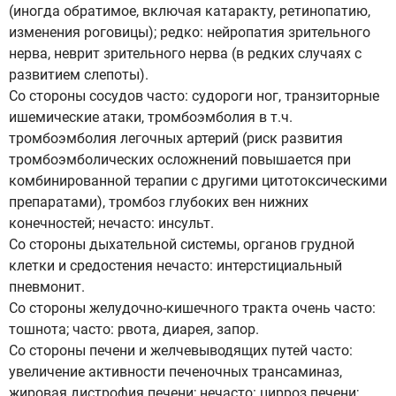
(иногда обратимое, включая катаракту, ретинопатию,
изменения роговицы); редко: нейропатия зрительного
нерва, неврит зрительного нерва (в редких случаях с
развитием слепоты).
Со стороны сосудов часто: судороги ног, транзиторные
ишемические атаки, тромбоэмболия в т.ч.
тромбоэмболия легочных артерий (риск развития
тромбоэмболических осложнений повышается при
комбинированной терапии с другими цитотоксическими
препаратами), тромбоз глубоких вен нижних
конечностей; нечасто: инсульт.
Со стороны дыхательной системы, органов грудной
клетки и средостения нечасто: интерстициальный
пневмонит.
Со стороны желудочно-кишечного тракта очень часто:
тошнота; часто: рвота, диарея, запор.
Со стороны печени и желчевыводящих путей часто:
увеличение активности печеночных трансаминаз,
жировая дистрофия печени; нечасто: цирроз печени;