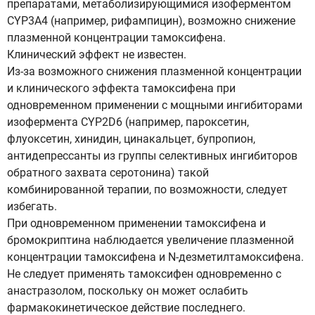
препаратами, метаболизирующимися изоферментом
CYP3A4 (например, рифампицин), возможно снижение
плазменной концентрации тамоксифена.
Клинический эффект не известен.
Из-за возможного снижения плазменной концентрации
и клинического эффекта тамоксифена при
одновременном применении с мощными ингибиторами
изофермента CYP2D6 (например, пароксетин,
флуоксетин, хинидин, цинакальцет, бупропион,
антидепрессанты из группы селективных ингибиторов
обратного захвата серотонина) такой
комбинированной терапии, по возможности, следует
избегать.
При одновременном применении тамоксифена и
бромокриптина наблюдается увеличение плазменной
концентрации тамоксифена и N-дезметилтамоксифена.
Не следует применять тамоксифен одновременно с
анастразолом, поскольку он может ослабить
фармакокинетическое действие последнего.