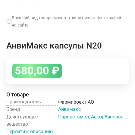
Внешний вид товара может отличаться от фотографий
на сайте
АнвиМакс капсулы N20
580,00
₽
О товаре
Производитель
Фармпроект АО
Бренд
Анвимакс
Действующее
Парацетамол; Аскорбиновая кислота+Кальция глюконат+Лоратадин+Римантадин+Рутозид
вещество
Перейти к описанию