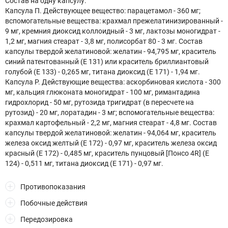
Состав на одну капсулу:
Капсула П. Действующее вещество: парацетамол - 360 мг;
вспомогательные вещества: крахмал прежелатинизированный -
9 мг, кремния диоксид коллоидный - 3 мг, лактозы моногидрат -
1,2 мг, магния стеарат - 3,8 мг, полисорбат 80 - 3 мг. Состав
капсулы твердой желатиновой: желатин - 94,795 мг, краситель
синий патентованный (Е 131) или краситель бриллиантовый
голубой (Е 133) - 0,265 мг, титана диоксид (Е 171) - 1,94 мг.
Капсула Р. Действующие вещества: аскорбиновая кислота - 300
мг, кальция глюконата моногидрат - 100 мг, римантадина
гидрохлорид - 50 мг, рутозида тригидрат (в пересчете на
рутозид) - 20 мг, лоратадин - 3 мг; вспомогательные вещества:
крахмал картофельный - 2,2 мг, магния стеарат - 4,8 мг. Состав
капсулы твердой желатиновой: желатин - 94,064 мг, краситель
железа оксид желтый (Е 172) - 0,97 мг, краситель железа оксид
красный (Е 172) - 0,485 мг, краситель пунцовый [Понсо 4R] (Е
124) - 0,511 мг, титана диоксид (Е 171) - 0,97 мг.
Противопоказания
Побочные действия
Передозировка