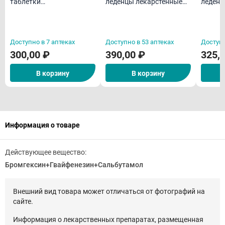
таблетки
леденцы лекарстенные
леденц
гомеопатическая N40
со вкусом и ароматом
со вку
меда и лимона N24
ментол
Доступно в 7 аптеках
Доступно в 53 аптеках
Доступн
300,00 ₽
390,00 ₽
325,
В корзину
В корзину
Информация о товаре
Действующее вещество:
Бромгексин+Гвайфенезин+Сальбутамол
Внешний вид товара может отличаться от фотографий на
сайте.
Информация о лекарственных препаратах, размещенная