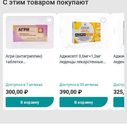
С этим товаром покупают
Агри (антигриппин)
Аджисепт 0,6мг+1,2мг
Аджисе
таблетки
леденцы лекарстенные
леденц
гомеопатическая N40
со вкусом и ароматом
со вку
меда и лимона N24
ментол
Доступно в 7 аптеках
Доступно в 55 аптеках
Доступн
300,00 ₽
390,00 ₽
325,
В корзину
В корзину