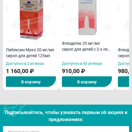
Флюдитек 20 мг/мл
сироп для детей с 2-х лет
Либексин Муко 20 мг/мл
Флюдит
125мл флакон
сироп для детей 125мл
сироп 
лет 12
Доступно в 2 аптеках
Доступно в 43 аптеках
Доступн
1 160,00 ₽
910,00 ₽
980,
В корзину
В корзину
Подписывайтесь, чтобы узнавать первым об акцияx и
предложениях: