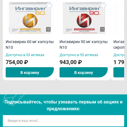
Ингавирин 60 мг капсулы
Ингавирин 90 мг капсулы
Ингави
N10
N10
сироп 
Доступно в 53 аптеках
Доступно в 55 аптеках
Доступн
754,00 ₽
943,00 ₽
1 790
В корзину
В корзину
Подписывайтесь, чтобы узнавать первым об акцияx и
предложениях: