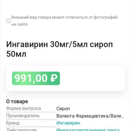
Внешний вид товара может отличаться от фотографий
на сайте
Ингавирин 30мг/5мл сироп
50мл
991,00
₽
О товаре
Форма выпуска
Сироп
Производитель
Валента Фармацевтика/Валента Фарм
Бренд
Ингавирин
Действующее
Имидазолилэтанамид пентандиовой кислоты