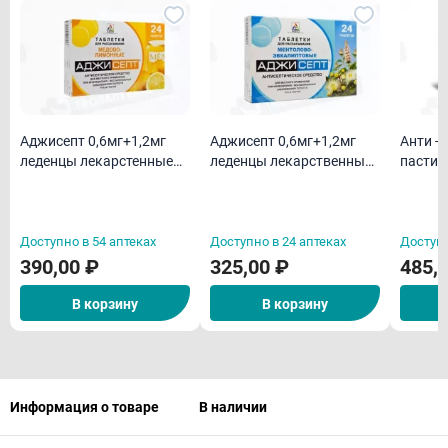
Аджисепт 0,6мг+1,2мг
Аджисепт 0,6мг+1,2мг
Анти -
леденцы лекарстенные
леденцы лекарственные
пастил
со вкусом и ароматом
со вкусом и ароматом
меда и лимона N24
ментола и эвкалипта N24
Доступно в 54 аптеках
Доступно в 24 аптеках
Доступн
390,00 ₽
325,00 ₽
485,
В корзину
В корзину
Информация о товаре
В наличии