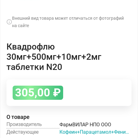
Внешний вид товара может отличаться от фотографий
на сайте
Квадрофлю
30мг+500мг+10мг+2мг
таблетки N20
305,00
₽
О товаре
Производитель
ФармВИЛАР НПО ООО
Действующее
Кофеин+Парацетамол+Фенилэфрин+Хлорфенамин