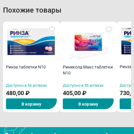
Похожие товары
Ринза 
Ринза таблетки N10
Риниколд Макс таблетки
N10
Доступно в 56 аптеках
Доступно в 55 аптеках
Доступн
480,00 ₽
405,00 ₽
730,
В корзину
В корзину