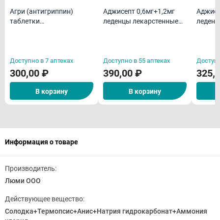
Агри (антигриппин)
Аджисепт 0,6мг+1,2мг
Аджисе
таблетки
леденцы лекарстенные
леденц
гомеопатическая N40
со вкусом и ароматом
со вку
меда и лимона N24
ментол
Доступно в 7 аптеках
Доступно в 55 аптеках
Доступн
300,00 ₽
390,00 ₽
325,
В корзину
В корзину
Информация о товаре
Производитель:
Люми ООО
Действующее вещество:
Солодка+Термопсис+Анис+Натрия гидрокарбонат+Аммония