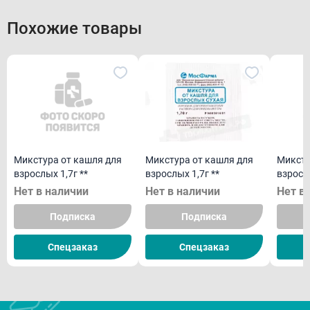
Похожие товары
Микстура от кашля для
Микстура от кашля для
Миксту
взрослых 1,7г **
взрослых 1,7г **
Нет в наличии
Нет в наличии
Нет в
Подписка
Подписка
Спецзаказ
Спецзаказ