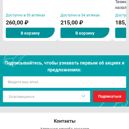
Тизин 
взрослых 10мл
назал
дозиро
Доступно в 55 аптеках
Доступно в 54 аптеках
Доступн
доз)
260,00 ₽
215,00 ₽
185,
В корзину
В корзину
Подписывайтесь, чтобы узнавать первым об акцияx и
предложениях:
Подписаться
Контакты