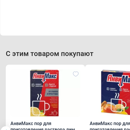
С этим товаром покупают
АнвиМакс пор для
АнвиМакс пор дл
приготовления раствора лимон
приготовления ра