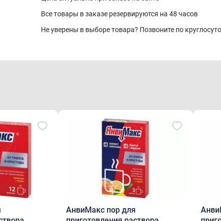
Все товары в заказе резервируются на 48 часов
Не уверены в выборе товара? Позвоните по круглосу
я
АнвиМакс пор для
Анви
створа
приготовления раствора
приг