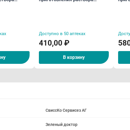
кетики N12
лимон/мёд 5 г пак.N3
лимо
ках
Доступно в 50 аптеках
Досту
410,00 ₽
580
ину
В корзину
СвиссКо Сервисез АГ
Зеленый доктор