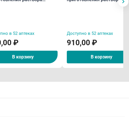
н/мед 5 г пакетики N6
малина 5 г пакетики N12
пно в 52 аптеках
Доступно в 52 аптеках
,00 ₽
910,00 ₽
В корзину
В корзину