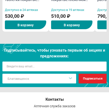
пленочной оболочкой с
оболочкой для детей с 6
внутрь
12-ти лет N10
лет и взрослых N10
Доступно в 24 аптеках
Доступно в 19 аптеках
Доступн
530,00 ₽
510,00 ₽
790,
В корзину
В корзину
Подписывайтесь, чтобы узнавать первым об акцияx и
предложениях:
Подписаться
Контакты
Аптечная служба заказов