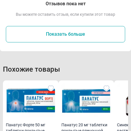
Отзывов пока нет
Вы можете оставить отзыв, если купили этот товар
Показать больше
Похожие товары
Панатус Форте 50 мг
Панатус 20 мг таблетки
Синеко
таблетки покрытые
покрытые пленочной
раство