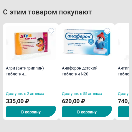
С этим товаром покупают
Агри (антигриппин)
Анаферон детский
Антигр
таблетки
таблетки N20
таблет
гомеопатическая для
детей N40
Доступно в 2 аптеках
Доступно в 55 аптеках
Доступн
335,00 ₽
620,00 ₽
740,
В корзину
В корзину