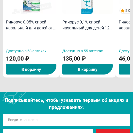
5.0
Ринорус 0,05% спрей
Ринорус 0,1% спрей
Риност
назальный для детей от
назальный для детей 12
назаль
2-х до 6 лет 20мл
лет и взрослых 20мл
Доступно в 53 аптеках
Доступно в 55 аптеках
Доступн
120,00 ₽
135,00 ₽
46,0
В корзину
В корзину
Подписывайтесь, чтобы узнавать первым об акцияx и
предложениях: