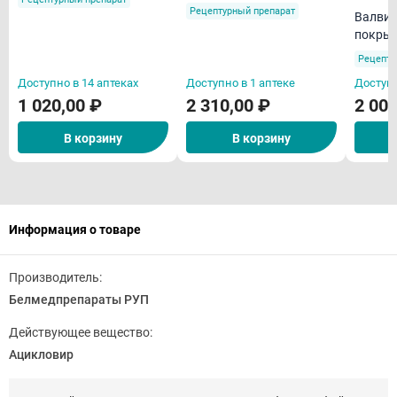
Рецептурный препарат
Валвир 500 мг таблет
покрыт
оболоч
Рецепту
Доступно в 14 аптеках
Доступно в 1 аптеке
Доступн
1 020,00 ₽
2 310,00 ₽
2 000
В корзину
В корзину
Информация о товаре
Производитель:
Белмедпрепараты РУП
Действующее вещество:
Ацикловир