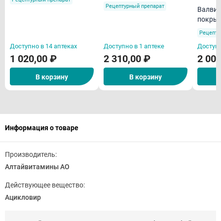
Рецептурный препарат
Валвир 500 мг таблет
покрыт
оболоч
Рецепту
Доступно в 14 аптеках
Доступно в 1 аптеке
Доступн
1 020,00 ₽
2 310,00 ₽
2 000
В корзину
В корзину
Информация о товаре
Производитель:
Алтайвитамины АО
Действующее вещество:
Ацикловир