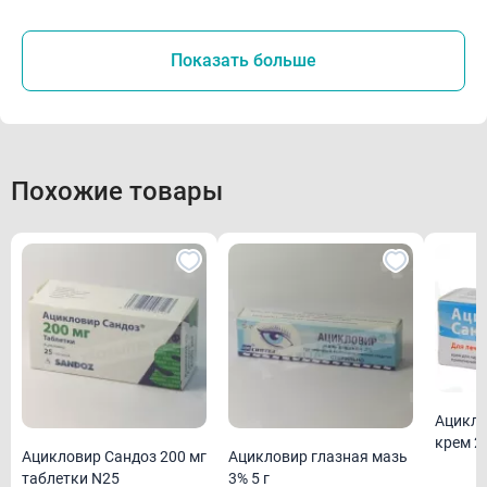
Показать больше
Похожие товары
Ацикловир Са
крем 2 
Ацикловир Сандоз 200 мг
Ацикловир глазная мазь
таблетки N25
3% 5 г