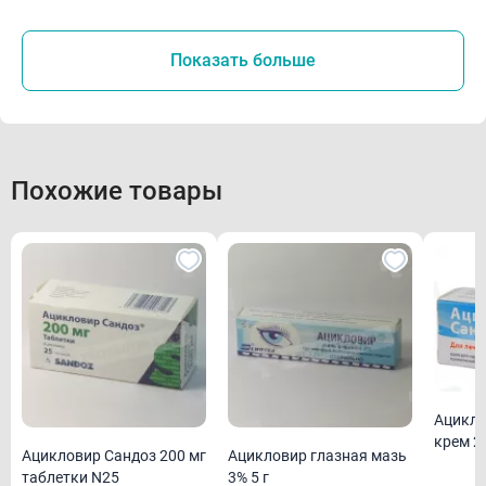
Показать больше
Похожие товары
Ацикловир Са
крем 2 
Ацикловир Сандоз 200 мг
Ацикловир глазная мазь
таблетки N25
3% 5 г