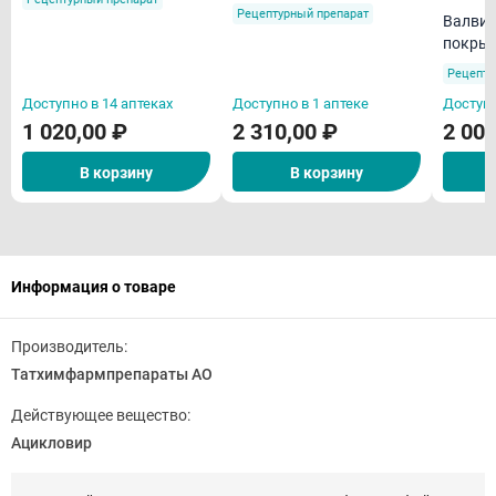
Рецептурный препарат
Валвир 500 мг таблет
покрыт
оболоч
Рецепту
Доступно в 14 аптеках
Доступно в 1 аптеке
Доступн
1 020,00 ₽
2 310,00 ₽
2 000
В корзину
В корзину
Информация о товаре
Производитель:
Татхимфармпрепараты АО
Действующее вещество:
Ацикловир